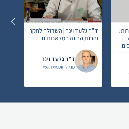
ות:
ד"ר גלעד וינר | השדולה לחקר
גל גו
והבנת הבינה המלאכותית
המדינ
ים
של בע
ד"ר גלעד וינר
מנהל תוכניות ראשי