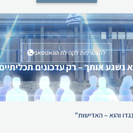
להצטרפות לקהילת הוואטסאפ
 נשגע אותך – רק עדכונים תכליתיים
גדו והוא – האדישות"