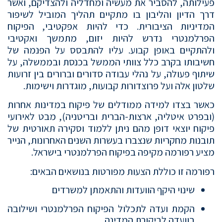
פעילותה, להסביר את מעשיה ומחדליה ולהצדיקם, ואשר
דרך הדיון והליבון בו מתקיים תהליך המוביל לשיפור
המדיניות הציבורית. כדי להיות אפקטיבי, הפיקוח
הפרלמנטרי נדרש להיות יזום, מתמשך ואקטיבי
ולהתקיים באופן קבוע. עליו להתבסס על הפנמה של
חשיבותו בקרב כלל צוותי הממשל בכנסת ובממשלה, על
שיתוף פעולה, על נהלי עבודה סדורים וברורים בין זרועות
שלטון אלה ועל פרוצדורות קבועות, מוגדרות וישימות.
כאשר בצדו למידה ממודלים של פיקוח במדינות אחרות
(ובפרט איטליה, ארצות-הברית ובריטניה), מבט לאירועי
פיקוח יוצאי דופן מהם ניתן ללמוד וסקירה תאורטית של
תובנות מחקריות שנצברו בעשרות השנים האחרונות, הנייר
מציע רפורמה מקיפה בפיקוח הפרלמנטרי בישראל.
רפורמה זו כוללת הצעות מפורטות בנושאים הבאים:
שינוי היקף הוועדות והתאמתן למשרדים
הקמת ועדה לתכלול הפיקוח הפרלמנטרי ושילובה
בוועדה לביקורת המדינה