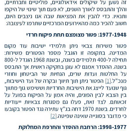
זה נשען על שיקולים אידאולוגיים, פוליטיים וחברתיים,
והלך והתבסס לאורך השנים, לא פעם תוך שינוי של היקפו
ותנאיו. כדי להבין את המציאות שבה אנו ניצבים היום,
חשוב להכיר כמה מהאירועים המרכזיים שתרמו לעיצובה:
1977-1948: פטור מצומצם תחת פיקוח חרדי
פטור משירות צבאי ניתן תלמידי ישיבות עוד מקום
המדינה. בתקופה זו הוגבל מספר הפטורים משירות:
תחילה ל-400 תלמידים בשנה, ובשנת 1968 הוגדל ל-800
בשנה. ההסדר אמנם לא עוגן בחקיקה ראשית אך התבסס
על החלטות ועדות שרים, הנחיות שר הביטחון וחוזרי
מנכ"ל.
[1]
הפטור ניתן תוך תיווך ובקרה של ועד הישיבות,
גוף שנועד לייצג את הישיבות החרדיות וששימש גוף מתווך
בין הצבא לבין הפונים, והיה אמון על הפיקוח בפועל על
זכאותם. לצד זאת, פעלו גם מסגרות צבאיות ייעודיות
לחרדים. בשנת 1970 דחה בג"ץ עתירה נגד הפטור בקובעו
כי מדובר בסוגייה שאינה שפיטה.
[2]
1998-1977: הרחבת ההסדר והחרפת המחלוקת