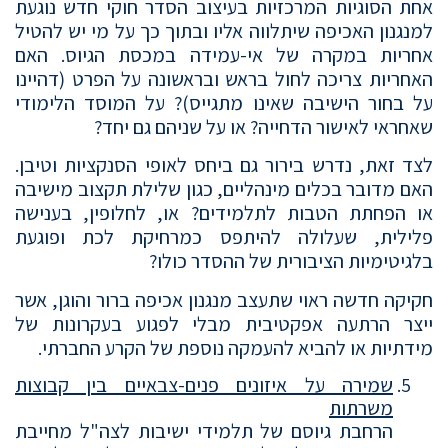
אחת הסוגיות המרכזיות בעיצוב הסדר חוקי חדש נוגעת
למנגנון האכיפה שיתלווה אליו ובתוך כך על מי יש להטיל
אחריות במקרה של אי-עמידה במכסת הגיוס. האם
האחריות צריכה לחול בראש ובראשונה על הפרט (דהיינו
על בחור הישיבה שאינו מתגייס)? על המוסד הלימודי
שאחראי לאישור הדחייה? או על שניהם גם יחד?
לצד זאת, נדרש בירור גם ביחס לאופי הסנקציות וטיבן.
האם מדובר בכלים מינהליים, כגון שלילת תקצוב מישיבה
או הפחתת הטבות לתלמידים? או, לחלופין, בענישה
פלילית, שעלולה להיתפס כמרחיקת לכת ופוגעת
בלגיטימיות הציבורית של ההסדר כולו?
חקיקה חדשה ראוי שתעצב מנגנון אכיפה ברור והוגן, אשר
ייצר הרתעה אפקטיבית מבלי לפגוע בעקרונות של
מידתיות או להביא להעמקה נוספת של הקרע החברתי.
שמירה על איזונים פנים-צבאיים בין קבוצות
משרתות
הרחבת גיוסם של תלמידי ישיבות לצה"ל מחייבת