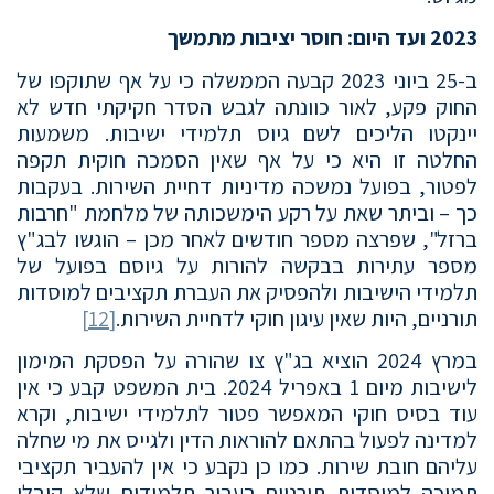
2023 ועד היום: חוסר יציבות מתמשך
ב-25 ביוני 2023 קבעה הממשלה כי על אף שתוקפו של
החוק פקע, לאור כוונתה לגבש הסדר חקיקתי חדש לא
יינקטו הליכים לשם גיוס תלמידי ישיבות. משמעות
החלטה זו היא כי על אף שאין הסמכה חוקית תקפה
לפטור, בפועל נמשכה מדיניות דחיית השירות. בעקבות
כך – וביתר שאת על רקע הימשכותה של מלחמת "חרבות
ברזל", שפרצה מספר חודשים לאחר מכן – הוגשו לבג"ץ
מספר עתירות בבקשה להורות על גיוסם בפועל של
תלמידי הישיבות ולהפסיק את העברת תקציבים למוסדות
תורניים, היות שאין עיגון חוקי לדחיית השירות.
[12]
במרץ 2024 הוציא בג"ץ צו שהורה על הפסקת המימון
לישיבות מיום 1 באפריל 2024. בית המשפט קבע כי אין
עוד בסיס חוקי המאפשר פטור לתלמידי ישיבות, וקרא
למדינה לפעול בהתאם להוראות הדין ולגייס את מי שחלה
עליהם חובת שירות. כמו כן נקבע כי אין להעביר תקציבי
תמיכה למוסדות תורניים בעבור תלמידים שלא קיבלו