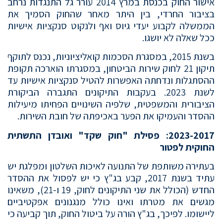
אישור החוק בכנסת במרץ 2014 עורר גל התנגדות נרחב
בציבור החרדי, בין היתר מאחר שהחוק הסמיך את
הממשלה לקבוע יעדי גיוס ואף ולנקוט סנקציות אישיות
ככל שאלה לא יושגו.
בשנת 2015, במסגרת הסכמות קואליציוניות, נכנס לתוקף
תיקון 21 לחוק שירות הביטחון, במסגרתו הוארכה תקופת
ההסתגלות ונדחתה האפשרות להטיל סנקציות אישיות עד
לשנת 2023. בעקבות התיקונים התגברה הביקורת
הציבורית והמשפטית, שלפיה השינויים הפחיתו מיעילות
ההסדר והעמיקו את הפער באכיפתה של חובת השירות.
2023-2017: פסילת "חוק שקד" ואובדן התשתית
החוקית לפטור
בעתירה משותפת של התנועה לאיכות השלטון ומפלגת יש
עתיד בשנת 2017, קבע בג"ץ כי יש לפסול את ההסדר
החדש (הכולל את שני התיקונים לחוק, 19 ו-21), משאינו
מגשים את מטרתו ואינו כולל מנגנונים אפקטיביים
ליישומו. לפיכך, בג"ץ הורה על ביטול החוק, תוך קביעה כי