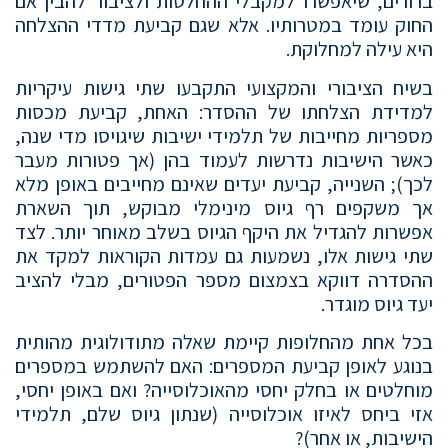
ברורים, שיאפשרו למקבלי ההחלטות ולציבור להבין אם
החוק עומד במטרותיו. אלא שגם קביעת מדדי ההצלחה
היא עילה למחלוקת.
בשיח הציבורי והמקצועי התקבעו שתי גישות עיקריות
למדידת הצלחתו של ההסדר: האחת, קביעת מכסות
מספריות מחייבות של תלמידי ישיבות שיגויסו מדי שנה,
כאשר הישיבות נדרשות לעמוד בהן (אך פטורות מעבר
לכך); השנייה, קביעת יעדים שאינם מחייבים באופן מלא
אך משקפים רף גיוס מינימלי מבוקש, תוך השארת
אפשרות להגדיל את היקף הגיוס בשלב מאוחר יותר. לצד
שתי גישות אלו, נשמעות גם עמדות הקוראות למקד את
ההסדרה דווקא בצמצום מספר הפטורים, מבלי להציב
יעד גיוס מוגדר.
בכל אחת מהחלופות קיימת שאלה מתודולוגית מהותית
בנוגע לאופן קביעת המספרים: האם להשתמש במספרים
מוחלטים או בחלק יחסי מהאוכלוסייה? ואם באופן יחסי,
אזי ביחס לאיזו אוכלוסייה (שנתון גיוס שלם, תלמידי
הישיבות, או אחר)?