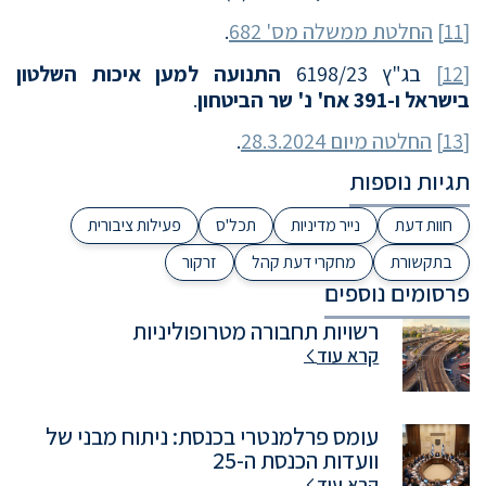
[11]
החלטת ממשלה מס' 682
.
[12]
בג"ץ 6198/23
התנועה למען איכות השלטון
בישראל ו-391 אח' נ' שר הביטחון
.
[13]
החלטה מיום 28.3.2024‏
‏.
תגיות נוספות
חוות דעת
נייר מדיניות
תכל'ס
פעילות ציבורית
בתקשורת
מחקרי דעת קהל
זרקור
פרסומים נוספים
רשויות תחבורה מטרופוליניות
קרא עוד
עומס פרלמנטרי בכנסת: ניתוח מבני של
וועדות הכנסת ה-25
קרא עוד