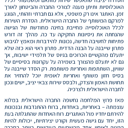
האוכלוסיות ותיתן מענה לצורכי החברה והביטחון לאורך
זמן. האתגר אינו רק משפטי, אלא גם חברתי וזהותי, הנוגע
למרקם המשותף של החברה הישראלית. הסדרת השירות
לכלל האוכלוסייה מחייבת בחינה מחודשת של הגישה
שהנחתה את ניסיונות החקיקה עד כה. מהלך זה דורש
פתיחות לחשיבה חדשה, נכונות להידברות ומאמץ לגיבוש
פתרון שייבנה על הבנה הדדית. פתרון ראוי הוא כזה שלא
יתעלם מהקשיים הכרוכים בגיוס של תלמידי ישיבות, אך
גם לא יתעלם מהצורך בשמירה על עקרונות בסיסיים של
שוויון, השתתפות ואחריות משותפת. רק הסדר שייבנה על
בסיס חזון משותף ואחריות לאומית יוכל להחזיר את
תחושת האמון והצדק, ולבסס שירות צבאי יציב, ישים ונכון
לחברה הישראלית ולצרכיה.
מאז פרוץ המלחמה נחשפה החברה הישראלית במלוא
עוצמתה – באחריות, באחדות, ברוח ההתנדבות ובנכונות
להירתם יחדיו מול האתגרים. רוח האחדות שהתגלתה בעת
הזו, יחד עם גישה מעשית וקורט יצירתיות, יכולות להיות
המנוף לאיחוי אחד מהשסעים העיקשים ביותר בחברה