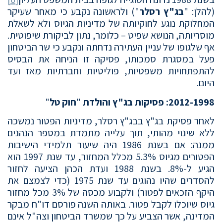
(להלן: "
בג"ץ רסלר
") ולראשונה נקבע כי מאחר שעיקר
המחלוקת נוגע לחוקיותה של מדיניות הגיוס ולא לשאלת
מוסריותה, הנושא שפיט – כלומר, נתון לביקורת שיפוטית.
אף שלגופו של עניין העתירה נדחתה ונקבע כי שר הביטחון
פעל במסגרת סמכותו, פסיקה זו הניחה את הבסיס
להתפתחויות משפטיות, פוליטיות וחברתיות מאז ועד
היום.
2012-1998: פסיקות בג"ץ והולדת
"
חוק טל
"
לאחר פסיקת בג"ץ בבג"ץ רסלר, מדיניות הפטור נמשכה
ללא שינוי מהותי, תוך עלייה מתמדת במספר הנהנים
ממנה: אם בשנת 1986 היה שיעור תלמידי הישיבות
הפטורים מגיוס 5.3% מכלל המחזור, עד שנת 1997 הוא
הגיע ל-8%. בשנת 1988 ועדת הכהן הציעה לחזור
להסדרים שהיו נהוגים עד שנת 1975 (כדי לצמצם את
היקף הזכאים לפטור) ולקבוע מכסה של 3% מכל מחזור
גיוס שיוכלו לקבל פטור. באותה השנה פורסם דו"ח מבקר
המדינה, אשר הצביע על כך שמשרד הביטחון וצה"ל אינם