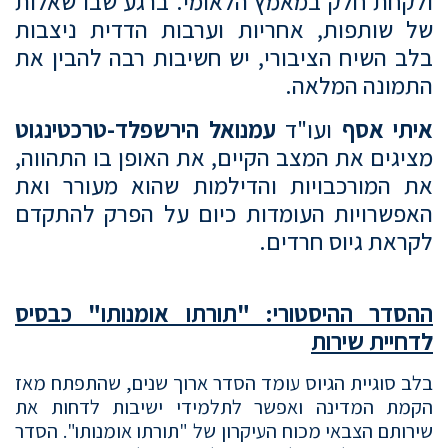
ולקחת חלק במאמץ הלאומי. ברגע שבו שאלות
של שותפות, אחריות וערבות הדדית ניצבות
בלב השיח הציבורי, יש חשיבות רבה להבין את
התמונה המלאה.
איתי אסף
ועו"ד
עמנואל הירשפלד-טרכטינגוט
מציגים את המצב הקיים, את האופן בו התהווה,
את המורכבויות והדילמות שהוא מעורר ואת
האפשרויות העומדות כיום על הפרק להתקדם
לקראת גיוס חרדים.
ההסדר ההיסטורי: "תורתו אומנותו" כבסיס
לדחיית שירות
בלב סוגיית הגיוס עומד הסדר ארוך שנים, שהתפתח מאז
הקמת המדינה ואפשר לתלמידי ישיבות לדחות את
שירותם הצבאי מכוח העיקרון של "תורתו אומנותו". הסדר