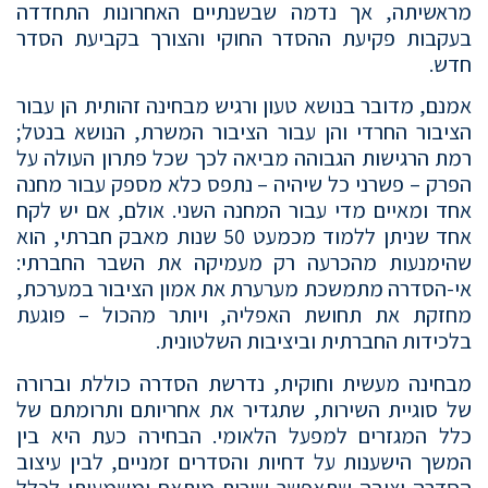
מראשיתה, אך נדמה שבשנתיים האחרונות התחדדה
בעקבות פקיעת ההסדר החוקי והצורך בקביעת הסדר
חדש.
אמנם, מדובר בנושא טעון ורגיש מבחינה זהותית הן עבור
הציבור החרדי והן עבור הציבור המשרת, הנושא בנטל;
רמת הרגישות הגבוהה מביאה לכך שכל פתרון העולה על
הפרק – פשרני כל שיהיה – נתפס כלא מספק עבור מחנה
אחד ומאיים מדי עבור המחנה השני. אולם, אם יש לקח
אחד שניתן ללמוד מכמעט 50 שנות מאבק חברתי, הוא
שהימנעות מהכרעה רק מעמיקה את השבר החברתי:
אי-הסדרה מתמשכת מערערת את אמון הציבור במערכת,
מחזקת את תחושת האפליה, ויותר מהכול – פוגעת
בלכידות החברתית וביציבות השלטונית.
מבחינה מעשית וחוקית, נדרשת הסדרה כוללת וברורה
של סוגיית השירות, שתגדיר את אחריותם ותרומתם של
כלל המגזרים למפעל הלאומי. הבחירה כעת היא בין
המשך הישענות על דחיות והסדרים זמניים, לבין עיצוב
הסדרה יציבה שתאפשר שירות מותאם ומשמעותי לכלל