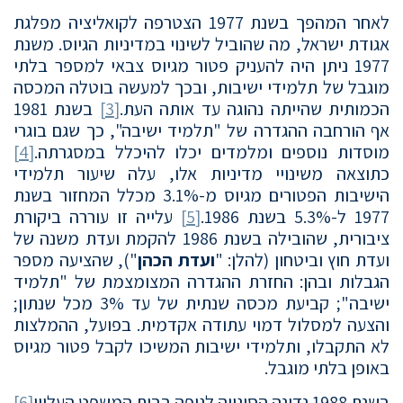
לאחר המהפך בשנת 1977 הצטרפה לקואליציה מפלגת
אגודת ישראל, מה שהוביל לשינוי במדיניות הגיוס. משנת
1977 ניתן היה להעניק פטור מגיוס צבאי למספר בלתי
מוגבל של תלמידי ישיבות, ובכך למעשה בוטלה המכסה
הכמותית שהייתה נהוגה עד אותה העת.
[3]
בשנת 1981
אף הורחבה ההגדרה של "תלמיד ישיבה", כך שגם בוגרי
מוסדות נוספים ומלמדים יכלו להיכלל במסגרתה.
[4]
כתוצאה משינויי מדיניות אלו, עלה שיעור תלמידי
הישיבות הפטורים מגיוס מ-3.1% מכלל המחזור בשנת
1977 ל-5.3% בשנת 1986.
[5]
עלייה זו עוררה ביקורת
ציבורית, שהובילה בשנת 1986 להקמת ועדת משנה של
ועדת חוץ וביטחון (להלן: "
ועדת
הכהן
"), שהציעה מספר
הגבלות ובהן: החזרת ההגדרה המצומצמת של "תלמיד
ישיבה"; קביעת מכסה שנתית של עד 3% מכל שנתון;
והצעה למסלול דמוי עתודה אקדמית. בפועל, ההמלצות
לא התקבלו, ותלמידי ישיבות המשיכו לקבל פטור מגיוס
באופן בלתי מוגבל.
בשנת 1988 נדונה הסוגייה לגופה בבית המשפט העליון
[6]