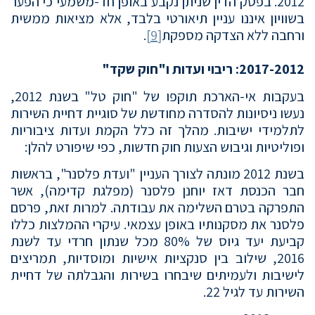
2012. בפסק הדין שניתן נקבע באופן חד-משמעי כי הפער
בשוויון איננו עניין תיאורטי בלבד, אלא מציאות ממשית
ורחבה ללא הצדקה מספקת
[9]
.
2017-2012: ריבוי ועדות ו"חוק שקד"
בעקבות אי-הארכת תוקפו של "חוק טל" בשנת 2012,
נעשו ניסיונות להסדרה מחודשת של סוגיית דחיית השירות
לתלמידי ישיבות. מהלך זה כלל הקמת ועדות ציבוריות
ופוליטיות וגיבוש הצעות חוק חדשות, כפי שיפורט להלן:
בשנת 2012 מונתה לצורך העניין "ועדת פלסנר", בראשות
חבר הכנסת דאז יוחנן פלסנר (מפלגת קדימה), אשר
התפרקה בטרם השלימה את עבודתה. למרות זאת, פרסם
פלסנר את מסקנותיו באופן עצמאי. עיקרי ההמלצות כללו
קביעת יעד גיוס של 80% מכל שנתון חרדי עד לשנת
2016, שילוב בין סנקציות אישיות ומוסדיות, תמריצים
לישיבות ולעמיתים שיבחרו בשירות והגבלתה של דחיית
השירות עד לגיל 22.