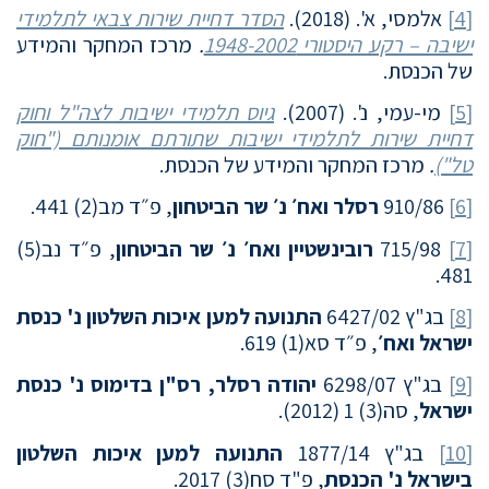
[4]
אלמסי, א'. (2018).
הסדר דחיית שירות צבאי לתלמידי
ישיבה – רקע היסטורי 1948-2002
.
מרכז המחקר והמידע
של הכנסת.
[5]
מי-עמי, נ'. (2007).
גיוס תלמידי ישיבות לצה"ל וחוק
דחיית שירות לתלמידי ישיבות שתורתם אומנותם ("חוק
טל")
.
מרכז המחקר והמידע של הכנסת.
[6]
910/86
רסלר ואח׳ נ׳ שר הביטחון
, פ״ד מב(2) 441.
[7]
715/98
רובינשטיין ואח׳ נ׳ שר הביטחון
, פ״ד נב(5)
481.
[8]
בג"ץ 6427/02
התנועה למען איכות השלטון נ' כנסת
ישראל ואח׳
, פ״ד סא(1) 619.
[9]
בג"ץ 6298/07
יהודה רסלר, רס"ן בדימוס נ' כנסת
ישראל
, סה(3) 1 (2012).
[10]
בג"ץ 1877/14
התנועה למען איכות השלטון
בישראל נ' הכנסת
, פ"ד סח(3) 2017.