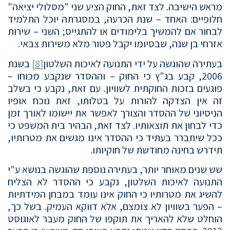
מראש הישיבה. לצד זאת, החוק הציע שני "מסלולי יציאה"
חלופיים: האחד – שנת הכרעה, במסגרתה יוכל התלמיד
לבחור אם להמשיך בלימודים או להתגייס; השני – שירות
אזרחי בן שנה, שבסיומו יקבל פטור מלא משירות צבאי.
בעתירה שהוגשה על ידי התנועה לאיכות השלטון
[8]
בשנת
2006, קבע בג"ץ כי החוק – וההסדר שנקבע מכוחו –
פוגעים בזכות החוקתית לשוויון. עם זאת, נקבע כי בשלב
זה אין הצדקה להורות על בטלותו, זאת נוכח אופיו
הניסיוני של ההסדר והצורך לאפשר את יישומו לאורך זמן
כדי לבחון את תוצאותיו. לצד זאת, הבהיר בית המשפט כי
ככל שיתברר בעתיד כי ההסדר אינו מגשים את מטרותיו,
תידרש בחינה מחודשת של חוקיותו.
שש שנים מאוחר יותר, בעתירה נוספת שהוגשה בנושא ע"י
התנועה לאיכות השלטון, נקבע כי ההסדר לא הצליח
להשיג את מטרותיו כי החוק אינו עומד במבחן המידתיות
– הפער בשוויון לא צומצם, אלא דווקא העמיק. בשל כך,
הוחלט שלא להאריך את תוקפו של החוק מעבר לאוגוסט