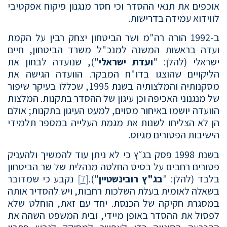
אוכפים את תנאי ההסדר וכי חסר מנגנון פיקוח אפקטיבי
לווידוא עמידה בדרישות.
ב-1992 הורה רה"מ ושר הביטחון יצחק רבין על הקמת
ועדה בראשות המשנה למנכ"ל משרד הביטחון, חיים
ישראלי (להלן: "
ועדת ישראלי
"), שנועדה לבחון את
הליקויים שהוצגו בדו"ח המבקר. הוועדה הגישה את
מסקנותיה והמלצותיה בשנת 1995, שכללו בעיקר שיפור
של מנגנוני האכיפה וכן עיגון של ההסדר בתקנות. המלצות
הוועדה יושמו באיחור מסוים, למעט העיגון בתקנות; אולם
הן לא הצליחו לשנות את מגמת העלייה במספר תלמידי
הישיבות הפטורים מגיוס.
בשנת 1998 פסק בג״ץ כי לא ניתן עוד להמשיך ולהעניק
פטורים רחבים על בסיס החלטה מנהלית של שר הביטחון
בלבד (להלן: "
בג"ץ רובינשטיין
").
[7]
נקבע כי שמדובר
בשאלה לאומית בעלת השלכות רחבות, ויש להסדיר אותה
במסגרת חקיקה של הכנסת. יחד עם זאת, הוחלט שלא
לפסול את ההסדר באופן מיידי, ובית המשפט השהה את