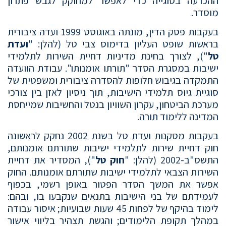
ההכרעה בסוגייה כדי לאפשר למחוקק לגבש פתרון
מוסדר.
בעקבות פסק הדין, מונתה באוגוסט 1999 ועדה ציבורית
בראשות שופט העליון בדימוס צבי טל (להלן: "
ועדת
טל
"), לצורך בחינת מדיניות דחיית השירות לתלמידי
ישיבות במסגרת הסדר "תורתו אומנותו". עבודת הוועדה
התמקדה בגיבוש חלופות להסדרה ציבורית ומשפטית של
סוגיית גיוס תלמידי הישיבות, תוך ניסיון לאזן בין צורכי
מערכת הביטחון, עקרון השוויון בנטל והחשיבות שמייחסת
המדינה ללימוד תורה.
בעקבות מסקנות ועדת טל בשנת 2002 נחקק לראשונה
חוק דחיית שירות לתלמידי ישיבות שתורתם אומנותם,
התשס"ב-2002 (להלן: "
חוק טל
"), המסדיר את דחיית
השירות הצבאי לתלמידי ישיבות שתורתם אומנותם. החוק
אפשר את המשך הסדר הפטור באופן רשמי, בכפוף
לעמידתם של בני הישיבות בתנאים שנקבעו בו, ובהם:
לימוד בהיקף של לפחות 45 שעות שבועיות; איסור עבודה
במהלך תקופת הלימודים; והגשת תצהיר בליווי אישור