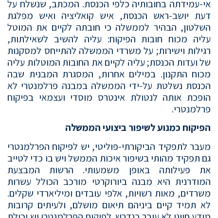
אי-עמידתה בחובותיה כלפי הכנסת. המכתב, שנשלח על
דעת יושב-ראש הכנסת, איש קואליציה ואיש מפלגת
השלטון, הבהיר לממשלה כי חובתה לקיים את המוטל
עליה מכוח חובות הפיקוח: עליה להשיב לשאילתות,
רגילות וישירות; על משרדי הממשלה להתייחס למסקנות
של ועדות הכנסת; עליה לקיים את החובות המוטלות עליה
מכוח התקנון. במילים אחרות, המסגרת המבנית שבה
הכנסת נשלטת על-ידי הממשלה במבנה פרלמנטרי לא
הופכת אותה לנטולת אינטרס מוסדי ועצמאי בפיקוח
פרלמנטרי.
הפיקוח כמנוע לשיפור ביצועי הממשלה
מעבר לתפקיד הביקורתי-פוליטי, יש לפיקוח הפרלמנטרי
גם תפקיד מהותי בשיפור איכות הממשל ויש בו כדי לטייב
את פעילותה באופן משמעותי. הרשות המבצעת
המודרנית היא מבנה ביורוקרטי מורכב הכולל עשרות
משרדים, מאות רשויות, אלפי עובדים ומיליארדי שקלים.
לא תמיד קיים ביניהם תיאום מושלם, ולעיתים קרובות
מידע חיוני לא עובר כנדרש. לפיקוח הפרלמנטרי יש יכולת