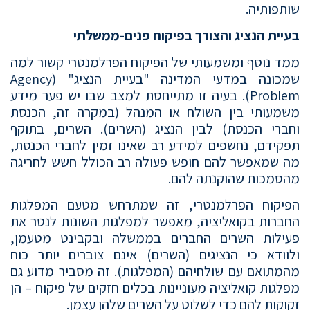
שותפותיה.
בעיית הנציג והצורך בפיקוח פנים-ממשלתי
ממד נוסף ומשמעותי של הפיקוח הפרלמנטרי קשור למה
שמכונה במדעי המדינה "בעיית הנציג" (Agency
Problem). בעיה זו מתייחסת למצב שבו יש פער מידע
משמעותי בין השולח או המנהל (במקרה זה, הכנסת
וחברי הכנסת) לבין הנציג (השרים). השרים, בתוקף
תפקידם, נחשפים למידע רב שאינו זמין לחברי הכנסת,
מה שמאפשר להם חופש פעולה רב הכולל חשש לחריגה
מהסמכות שהוקנתה להם.
הפיקוח הפרלמנטרי, זה שמתרחש מטעם המפלגות
החברות בקואליציה, מאפשר למפלגות השונות לנטר את
פעילות השרים החברים בממשלה ובקבינט מטעמן,
ולוודא כי הנציגים (השרים) אינם צוברים יותר כוח
מהמתואם עם שולחיהם (המפלגות). זה מסביר מדוע גם
מפלגות קואליציה מעוניינות בכלים חזקים של פיקוח – הן
זקוקות להם כדי לשלוט על השרים שלהן עצמן.