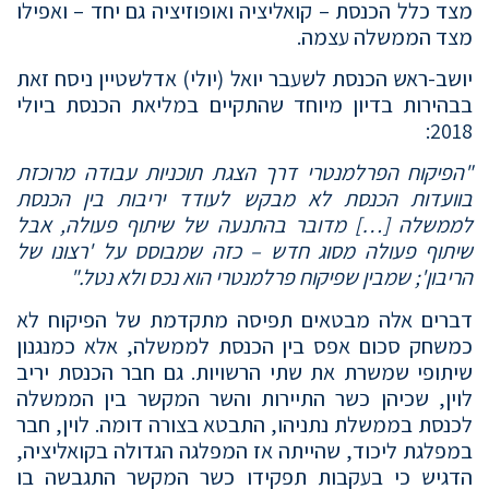
מצד כלל הכנסת – קואליציה ואופוזיציה גם יחד – ואפילו
מצד הממשלה עצמה.
יושב-ראש הכנסת לשעבר יואל (יולי) אדלשטיין ניסח זאת
בבהירות בדיון מיוחד שהתקיים במליאת הכנסת ביולי
2018:
"הפיקוח הפרלמנטרי דרך הצגת תוכניות עבודה מרוכזת
בוועדות הכנסת לא מבקש לעודד יריבות בין הכנסת
לממשלה […] מדובר בהתנעה של שיתוף פעולה, אבל
שיתוף פעולה מסוג חדש – כזה שמבוסס על 'רצונו של
הריבון'; שמבין שפיקוח פרלמנטרי הוא נכס ולא נטל."
דברים אלה מבטאים תפיסה מתקדמת של הפיקוח לא
כמשחק סכום אפס בין הכנסת לממשלה, אלא כמנגנון
שיתופי שמשרת את שתי הרשויות. גם חבר הכנסת יריב
לוין, שכיהן כשר התיירות והשר המקשר בין הממשלה
לכנסת בממשלת נתניהו, התבטא בצורה דומה. לוין, חבר
במפלגת ליכוד, שהייתה אז המפלגה הגדולה בקואליציה,
הדגיש כי בעקבות תפקידו כשר המקשר התגבשה בו