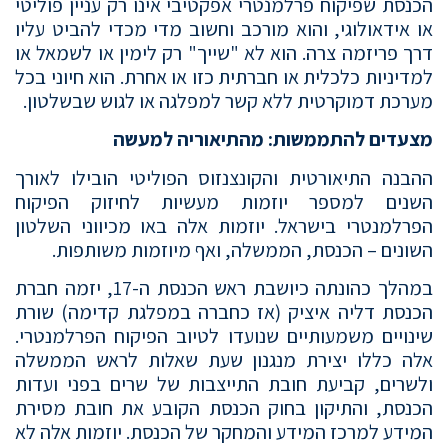
הכנסת שפיקוח פרלמנטרי אפקטיבי אינו רק עניין פוליטי
או אידאולוגי, והוא מורכב וחשוב מדי מכדי להביט עליו
דרך פריזמה צרה. הוא לא "שייך" רק לימין או לשמאל או
למדיניות כלכלית או חברתית כזו או אחרת. הוא חיוני בכל
מערכת דמוקרטית ללא קשר למפלגה או לגוש שבשלטון.
מצעדים להתממשות: מהתיאוריה למעשה
ההבנה התיאורטית והקונצנזוס הפוליטי הובילו לאורך
השנים למספר יוזמות מעשיות לחיזוק הפיקוח
הפרלמנטרי בישראל. יוזמות אלה באו מכיווני השלטון
השונים – הכנסת, הממשלה, ואף מיוזמות משותפות.
במהלך כהונתה כיושבת ראש הכנסת ה-17, יזמה חברת
הכנסת דליה איציק (אז כחברה במפלגת קדימה) שורת
שינויים משמעותיים שנועדו לטיוב הפיקוח הפרלמנטרי.
אלה כללו יצירת מנגנון שעת שאלות לראש הממשלה
ולשרים, קביעת חובת התייצבות של שרים בפני ועדות
הכנסת, והתיקון בחוק הכנסת הקובע את חובת מסירת
המידע למרכז המידע והמחקר של הכנסת. יוזמות אלה לא