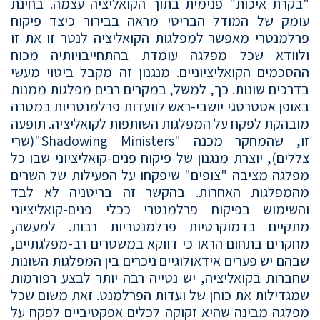
"בקרת איכות" פנימית בתוך הקואליציה עצמה. בחינת
עומק של המודל הבריטי מראה בבירור כיצד פיקוח
פרלמנטרי מאפשר למפלגות הקואליציה לנטר זו את זו
ולוודא שכל מפלגה עומדת בהתחייבויותיה מכוח
ההסכמים הקואליציוניים. מנגנון זה מקבל ביטוי מעשי
בדרכים שונות. כך, למשל, במקרים רבים מפלגות ממנות
באופן אסטרטגי יושבי-ראש לוועדות פרלמנטריות במטרה
מובהקת לפקח על המפלגות השותפות לקואליציה. תופעה
זו, שהמחקר מכנה "Shadowing Ministers"(שרי
צללים), יוצרת מנגנון של פיקוח פנים-קואליציוני שבו כל
מפלגה מציבה "צופים" שיפקחו על הפעילות של השרים
מהמפלגות האחרות. בהקשר זה בריטניה לא לבד
והשימוש בפיקוח פרלמנטרי ככלי פנים-קואליציוני
מתקיים בדמוקרטיות פרלמנטריות רבות. למעשה,
מחקרים בתחום הראו כי דווקא במשטרים רב-מפלגתיים,
שבהם יש פערים אידאולוגיים ניכרים בין המפלגות השונות
שחברות בקואליציה, יש נטייה רבה יותר לבצע רפורמות
שמגדילות את כוחן של ועדות הפרלמנט. זאת משום שכל
מפלגה מבינה שהיא זקוקה לכלים אפקטיביים לפקח על