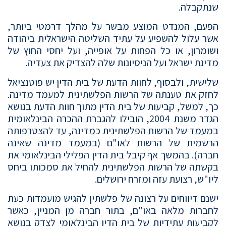
שנתקבלה.
הפעם, המנדט המוצע מבשר על מהלך דרמטי ביותר,
אשר עלול להשפיע על עתיד השליטה הישראלית ביהודה
ושומרון, או כל הפחות על אופייה, ועל יחסי החוץ של
מדינת ישראל ועל הניסיונות שלה להצדיק את צעדיה.
שלישית, ולבסוף, לחוות הדעת של בית הדין יש פוטנציאל
לחזק את טענתה של הרשות הפלשתינית למעמד מדינה.
כך, למשל, קביעות של בית הדין מתוך חוות הדעת בנושא
הגדר משנת 2004, הובילו להגברת ההכרה הבינלאומית
במעמד של הרשות הפלשתינית כמדינה, עד להצטרפותה
הרשמית של הרשות לאו"ם (במעמד מדינה שאינה
חברה). בהמשך אף קיבל בית הדין הפלילי הבינלאומי את
בקשתה של הרשות הפלשתינית להחיל את סמכותו ביחס
ליו"ש, רצועת עזה ומזרח ירושלים.
ישנם דיווחים על רצונה של פלשתין להגיש מועמדות כעת
לחברות מלאה באו"ם, בתור חברה מן המניין, כאשר
לקביעות עתידיות של בית הדין הבינלאומי לצדק בנושא