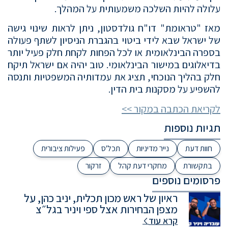
עלולה להיות השלכה משמעותית על המהלך.
מאז "טראומת" דו"ח גולדסטון, ניתן לראות שינוי גישה
של ישראל שבא לידי ביטוי בהגברת הניסיון לשתף פעולה
בספרה הבינלאומית או לכל הפחות לקחת חלק פעיל יותר
בדיאלוגים במישור הבינלאומי. טוב יהיה אם ישראל תיקח
חלק בהליך הנוכחי, תציג את עמדותיה המשפטיות ותנסה
להשפיע על מסקנות בית הדין.
לקריאת הכתבה במקור >>
תגיות נוספות
חוות דעת
נייר מדיניות
תכל'ס
פעילות ציבורית
בתקשורת
מחקרי דעת קהל
זרקור
פרסומים נוספים
ראיון של ראש מכון תכלית, יניב כהן, על
מצפן הבחירות אצל ספי ויניר בגל״צ
קרא עוד