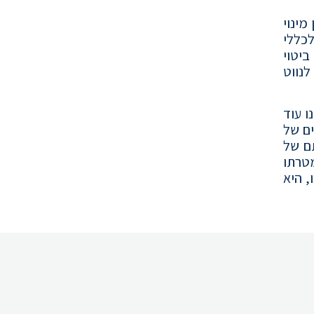
מינוי
כללי
יטוי
לנווט
ו עוד
ם של
ם של
מטרתו
, היא