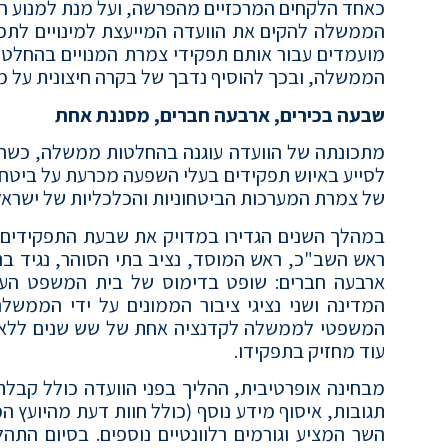
כאחד הלקחים המרכזיים מהפרשה, ועל מנת למנוע היש
הממשלה להקים את הוועדה המייעצת למינויים לתפק
מועמדים עבור אותם תפקידי צמרת המנויים בהחלטה
הממשלה, ובכך להוסיף נדבך של בקרה חיצונית על מינ
שבעה בכירים, ארבעה חברים, מסננת אחת
לסייע באיוש תפקידים בעלי השפעה מכרעת על ביטחון
של צמרת המערכות הביטחוניות והכלכליות של ישראל
במהלך השנים הגדירו במדויק את שבעת התפקידים 
ראש השב"כ, ראש המוסד, נציב בתי הסוהר, נגיד בנ
ארבעה חברים: שופט בדימוס של בית המשפט העליו
המדינה ושני נציגי ציבור הממונים על ידי הממשלה.
המשפטי לממשלה לקדנציה אחת של שש שנים ללא אפ
עוד מחזיק בתפקידו.
מבחינה אופרטיבית, ההליך בפני הוועדה כולל קבל
תגובות, איסוף מידע נוסף (כולל חוות דעת מהיועץ ה
השר המציע וגורמים רלוונטיים נוספים. בסיום הת