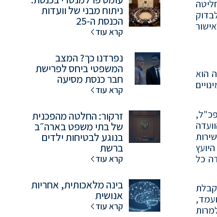
חליטה
ניתוח מבני של וועדות
בדוק
הכנסת ה-25
ישור
קרא עוד
נפרדנו כך? המצב
המשפטי ביחס לפרישת
כלל, תפקיד הוועדה הוא
חבר כנסת מסיעה
נויים
קרא עוד
כ"ל,
זרקור: החלטה מהפכנית
וועדה
של בתי משפט בארה״ב
ירות
בנוגע לבטיחות ילדים
ברשת
היועץ
ה כל
קרא עוד
בינה מלאכותית, אחריות
קבלת
אנושית
ועמד,
קרא עוד
מרות