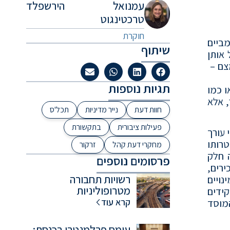
עמנואל הירשפלד
טרכטינגוט
חוקרת
מביים
שיתוף
 אותן
מצם –
תגיות נוספות
ו כמו
ותר, אלא
חוות דעת
נייר מדיניות
תכל'ס
פעילות ציבורית
בתקשורת
ם במינוי עורך
טרותו
מחקרי דעת קהל
זרקור
ה חלק
פרסומים נוספים
רים,
רשויות תחבורה
ויים
מטרופוליניות
קידים
קרא עוד
מוסד
עומס פרלמנטרי בכנסת: