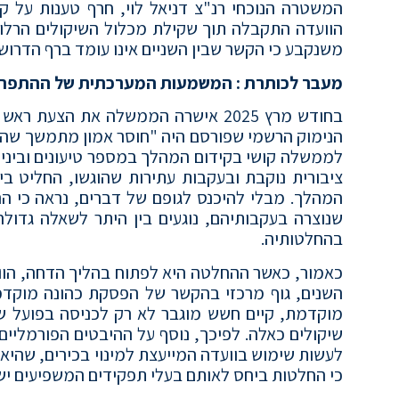
המשטרה הנוכחי רנ"צ דניאל לוי, חרף טענות על ק
הוועדה התקבלה תוך שקילת מכלול השיקולים הרלוו
משנקבע כי הקשר שבין השניים אינו עומד ברף הדרוש 
מעבר לכותרת : המשמעות המערכתית של ההתפתח
בחודש מרץ 2025 אישרה הממשלה את ה
הנימוק הרשמי שפורסם היה "חוסר אמון מתמשך שהלך
לממשלה קושי בקידום המהלך במספר טיעונים וביניהם 
ציבורית נוקבת ובעקבות עתירות שהוגשו, החליט ב
המהלך. מבלי להיכנס לגופם של דברים, נראה כי ה
שנוצרה בעקבותיהם, נוגעים בין היתר לשאלה גדו
בהחלטותיה.
כאמור, כאשר ההחלטה היא לפתוח בהליך הדחה, הוו
השנים, גוף מרכזי בהקשר של הפסקת כהונה מוקדמ
מוקדמת, קיים חשש מוגבר לא רק לכניסה בפועל של
שיקולים כאלה. לפיכך, נוסף על ההיבטים הפורמליי
לעשות שימוש בוועדה המייעצת למינוי בכירים, שהיא 
כי החלטות ביחס לאותם בעלי תפקידים המשפיעים ישי