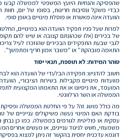
שהפסיקה והנחיות היועץ המשפטי לממשלה קבעו כי 
כבדי משקל ונסיבות חריגות, בסופו של יום, חוות
הוועדה אינה מאשרת או פוסלת מינויים באופן סופי.
למרות שעל פניו תפקיד הוועדה הוא במינויים, החל
של בכירים (אלו שכהונתם קצובה או שיש להם תקופת
לגבי שבעת התפקידים הבכירים שהוזכרו לעיל צריכה
התאמה מובהקת" או "משבר אמון חריף ומתמשך".
טוהר המידות: לא תוספת, תנאי יסוד
חשוב להדגיש: תפקידה הבלעדי של הוועדה הוא לבחון
מוועדות מינויים מקבילות בשירות הציבורי, הוועדה
המועמד, את ניסיונו או את התאמתו המקצועית לתפקי
הממשלה או השר הרלוונטי.
מה כולל מושג זה? על פי החלטת הממשלה ופסיקת בג
בודקת האם המינוי נעשה משיקולים ענייניים של טו
עסקית או פוליטית לגורמים בממשלה. כמו כן נבחן 
משמעתי, חשש לניגוד עניינים, או מעשים אחרים המעו
דוגמא עדכנית יחסית בהקשר זה ניתן למצוא בפסיקת