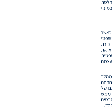
חלטת
ינוי
 כאשר
משפטי
יקורת
א את
פטית
עצמה
מהלך
הדחה
ם של
ל ממש
הבטיח
לבד.