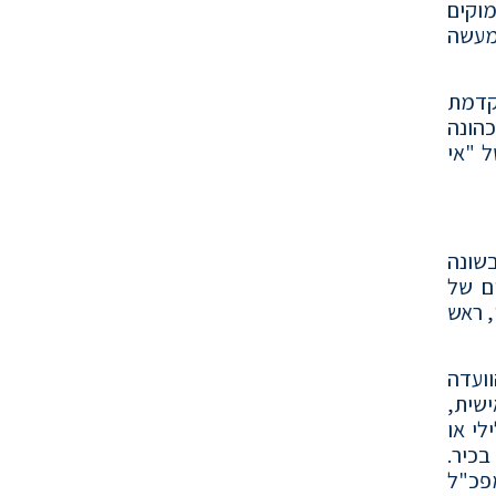
וקים
מעשה
וקדמת
כהונה
ל "אי
בשונה
ים של
, ראש
וועדה
ישית,
לי או
בכיר.
מפכ"ל