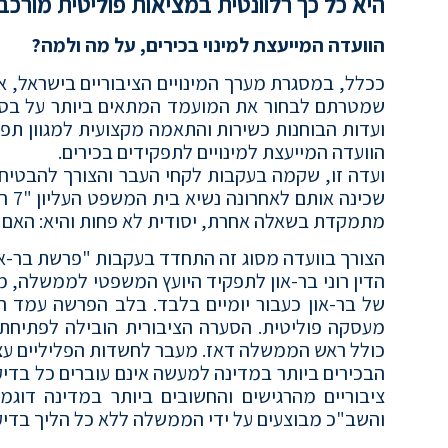
היא כל כך רלוונטית במציאות פוליטית מורכ
הוועדה המייעצת למינוי בכירים, על מה ולמה?
ככלל, במסגרת מערך המינויים הציבוריים בישראל, 
שמטרתם לבחור את המועמד המתאים ביותר על בסיס ע
ועדות הבוחנות כשירות והתאמה מקצועית למגוון תפק
הוועדה המייעצת למינויים לתפקידים בכירים.
ועדה זו, שקמה בעקבות לקחי העבר והצורך להבטיח א
שכי
מתמקדת בשאלה אחרת, יסודית לא פחות והיא: האם ה
הדין רוני בר-און לתפקיד היועץ המשפטי לממשלה, מי
של בר-און כעבור יומיים בלבד. בלב הפרשה עמד הח
מעסקה פוליטית. הסערה הציבורית הובילה לפתיחת 
כולל ראש הממשלה דאז. מעבר לחשדות הפליליים עצ
הבכירים ביותר במדינה למעשה אינם עוברים כל בדיק
ציבוריים מהרגישים והחשובים ביותר במדינה דו
והשב"כ מבוצעים על ידי הממשלה ללא כל הליך בדיקה