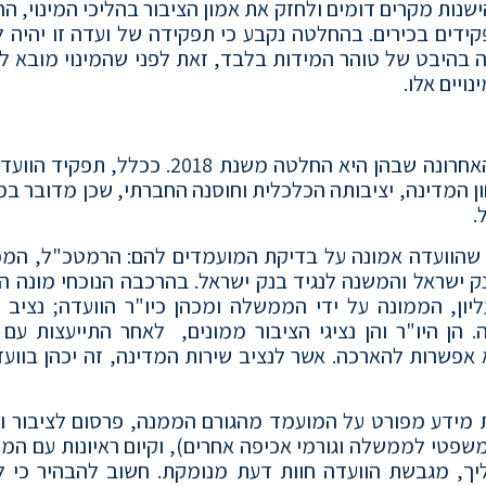
נות מקרים דומים ולחזק את אמון הציבור בהליכי המינוי, ה
ידים בכירים. בהחלטה נקבע כי תפקידה של ועדה זו יהיה ל
 בהיבט של טוהר המידות בלבד, זאת לפני שהמינוי מובא לא
ויים אלו.
מתכונתה של הוועדה עוגנה בהחלטות ממשלה, כשהאחרונה שבהן היא החלטה משנת 2018. כ
 המדינה, יציבותה הכלכלית וחוסנה החברתי, שכן מדובר במי
.
שהוועדה אמונה על בדיקת המועמדים להם: הרמטכ"ל, המפ
ק ישראל והמשנה לנגיד בנק ישראל. בהרכבה הנוכחי מונה ה
ן, הממונה על ידי הממשלה ומכהן כיו"ר הוועדה; נציב ש
 הן היו"ר והן נציגי הציבור ממונים, לאחר התייעצות עם 
שרות להארכה. אשר לנציב שירות המדינה, זה יכהן בוועד
ת מידע מפורט על המועמד מהגורם הממנה, פרסום לציבור ו
משפטי לממשלה וגורמי אכיפה אחרים), וקיום ראיונות עם המ
הליך, מגבשת הוועדה חוות דעת מנומקת. חשוב להבהיר כי ל