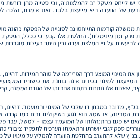
יש לייחס משקל רב להמלצותיה, וכי סטייה מהן דורשת נימ
 הדעת של הוועדה היא מייעצת בלבד. זאת אומרת, הלכה ל
טות ממשלה קודמות התייחסו גם לסוגיית של הפסקת כהונה מ
 פרק זמן מינימלית). החלטות אלו קבעו כי ככלל, הפסקת 
 להיעשות על פי המלצת ועדה ובין היתר בעילות מוגדרות ש
 את המינוי המוצע דרך הפריזמה של טוהר המידות. דהיינו, 
 המייעצת למינוי בכירים אינה בוחנת את כישוריו המקצועי
ד, שאלות אלו נותרות בתחום אחריותו של הגורם הממנה, קרי
"ץ, מדובר במבחן דו שלבי של המינוי והמועמד. דהיינו, ה
בת המדינה, או שמא הוא נגוע בשיקולים זרים כמו קרבה א
האם יש פגם בהתנהלותו של המועמד עצמו – למשל, עבר פלי
ררים ספק לגבי יושרתו והתאמתו הערכית לתפקיד ציבורי כה 
 בג"ץ שלא להתערב בהחלטת הוועדה להמליץ על מינויו של 