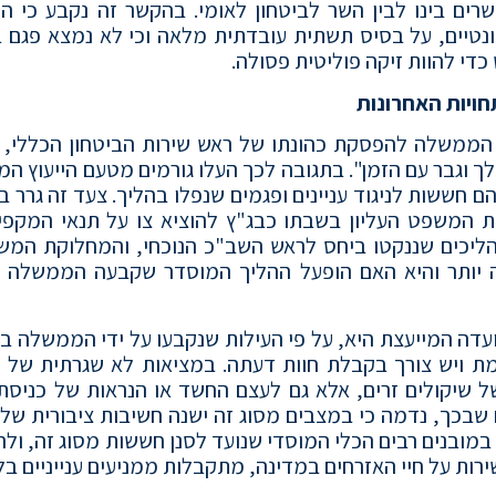
שרים בינו לבין השר לביטחון לאומי. בהקשר זה נקבע כי ה
נטיים, על בסיס תשתית עובדתית מלאה וכי לא נמצא פגם במ
כדי להוות זיקה פוליטית פסולה.
ויות האחרונות
צעת ראש הממשלה להפסקת כהונתו של ראש שירות הביטחון הכללי,
 וגבר עם הזמן". בתגובה לכך העלו גורמים מטעם הייעוץ ה
חששות לניגוד עניינים ופגמים שנפלו בהליך. צעד זה גרר ב
ית המשפט העליון בשבתו כבג"ץ להוציא צו על תנאי המקפי
הליכים שננקטו ביחס לראש השב"כ הנוכחי, והמחלוקת המש
לה יותר והיא האם הופעל ההליך המוסדר שקבעה הממשלה 
עדה המייעצת היא, על פי העילות שנקבעו על ידי הממשלה ב
ת ויש צורך בקבלת חוות דעתה. במציאות לא שגרתית של 
 שיקולים זרים, אלא גם לעצם החשד או הנראות של כניסת
ם שבכך, נדמה כי במצבים מסוג זה ישנה חשיבות ציבורית ש
במובנים רבים הכלי המוסדי שנועד לסנן חששות מסוג זה, ול
רות על חיי האזרחים במדינה, מתקבלות ממניעים ענייניים ב