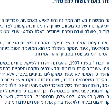
בת? באנו לעשות לכם סדר.
את המשרות בשירות המדינה נהוג לאייש באמצעות מכרזים פו
קרונות של מקצועיות, שוויון הזדמנויות ושקיפות. לצד כל
ידים, פועלת ועדה נוספת וייחודית בעלת מנדט ייעודי ומצו
ת תקינות המינויים של תפקידי המפתח בשירות הציבורי , א
נה אותם לאחרונה נשיא בית המשפט העליון "7 המופלאים", אינה עוסקת בשאלה מי הוא המועמד הטוב בי
מינוי המוצע עומד במבחן טוהר המידות.
הצורך בוועדה מסוג זה התחדד בעקבות "פרשת בר-און חברון" בשנת 1997, שהעלתה חשדות לשיקולים זרי
נוי שעורר ביקורת ציבורית ותקשורתית נוקבת והסתיים בהתפ
שד כי המינוי לא נעשה משיקולים ענייניים בלבד, אלא הי
חקירה משטרתית נרחבת, שבמסגרתה נחקרו אישי ציבור בכי
מם, חשפה הפרשה כשל מערכתי משמעותי והוא כי חלק מהמינ
ה חיצונית לפני אישורם בממשלה. כך הסתבר כי מינויים לתפ
גמת היועץ המשפטי לממשלה, הרמטכ"ל, המפכ"ל, ראשי ה
 חיצוני ובלתי תלוי אשר בודק את המועמדים טרם המינוי.