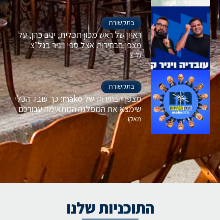
בתקשורת
ראיון של ראש מכון תכלית, יניב כהן, על
מצפן הבחירות אצל ספי ויניר בגל״צ
גל״צ
בתקשורת
מצפן הבחירות של mako: כך עובד הכלי
שימצא את המפלגה המתאימה עבורכם
מאקו
התוכניות שלנו