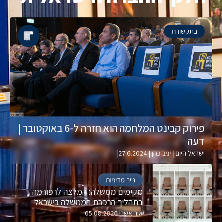
בתקשורת
פירוק קבינט המלחמה הוא חזרה ל-6 באוקטובר |
דעה
|
ישראל היום | יניב כהן | 27.6.2024
נייר מדיניות
מקימים ממשלה: המלצה לרפורמה
בתהליך הרכבת הממשלה בישראל
|
אור אשר
05.08.2026