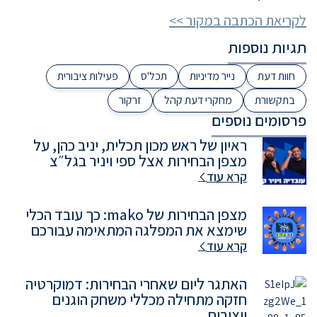
לקריאת הכתבה במקור >>
תגיות נוספות
חוות דעת
נייר מדיניות
תכל'ס
פעילות ציבורית
בתקשורת
מחקרי דעת קהל
זרקור
פרסומים נוספים
ראיון של ראש מכון תכלית, יניב כהן, על
מצפן הבחירות אצל ספי ויניר בגל״צ
קרא עוד
מצפן הבחירות של mako: כך עובד הכלי
שימצא את המפלגה המתאימה עבורכם
קרא עוד
האתגר ליום שאחרי הבחירות: דמוקרטיה
חזקה מתחילה מכללי משחק הוגנים
ויציבים