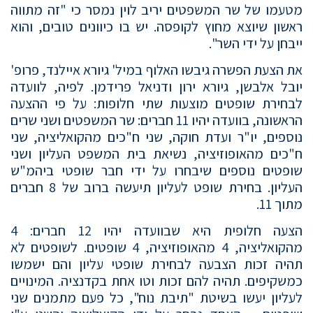
מטעמו של שר המשפטים יריב לוין נמסר כי "זה מתווה
ראשון שיוצא מחוץ לקופסה. יש בו כיוונים טובים, והוא
ייבחן על ידי השר".
את הצעת הפשרה גיבשו האלוף במיל' גיורא איילנד, פרופ'
יובל אלבשן, גיורא ירון ודניאל פרידמן. לפיה, לוועדה
לבחירת שופטים מוצעות שתי חלופות: על פי ההצעה
הראשונה, בוועדה יהיו 11 חברים: שר המשפטים ושני שרים
נוספים, יו"ר ועדת חוקה, שני ח"כים מהקואליציה, שני
ח"כים מהאופוזיציה, נשיאת בית המשפט העליון ושני
שופטים נוספים שיבחרו על ידי חבר שופטי ביהמ"ש
העליון. בחירת שופט לעליון תיעשה ברוב של 8 חברים
מתוך 11.
הצעה חלופית היא שבוועדה יהיו 12 חברים: 4
מהקואליציה, 4 מהאופוזיציה, 4 שופטים. לשופטים לא
תהיה זכות הצבעה לבחירת שופטי עליון והם ישמשו
כמשקיפים. תהיה להם זכות וטו אחת בקדנציה. המינויים
לעליון יעשו בשיטת "תיבת נוח", כל פעם מתמנים שני