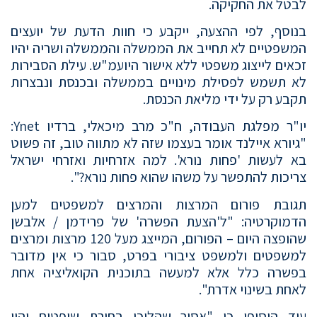
לבטל את החקיקה.
בנוסף, לפי ההצעה, ייקבע כי חוות הדעת של יועצים
המשפטיים לא תחייב את הממשלה והממשלה ושריה יהיו
זכאים לייצוג משפטי ללא אישור היועמ"ש. עילת הסבירות
לא תשמש לפסילת מינויים בממשלה ובכנסת ונבצרות
תקבע רק על ידי מליאת הכנסת.
יו"ר מפלגת העבודה, ח"כ ‎מרב מיכאלי, ברדיו Ynet:
"גיורא איילנד אומר בעצמו שזה לא מתווה טוב, זה פשוט
בא לעשות 'פחות נורא'. למה אזרחיות ואזרחי ישראל
צריכות להתפשר על משהו שהוא פחות נורא?".
תגובת פורום המרצות והמרצים למשפטים למען
הדמוקרטיה: "ל'הצעת הפשרה' של פרידמן / אלבשן
שהופצה היום – הפורום, המייצג מעל 120 מרצות ומרצים
למשפטים ולמשפט ציבורי בפרט, סבור כי אין מדובר
בפשרה כלל אלא למעשה בתוכנית הקואליציה אחת
לאחת בשינוי אדרת".
עוד הוסיפו כי "אסור שהליכי בחירת שופטים יהיו