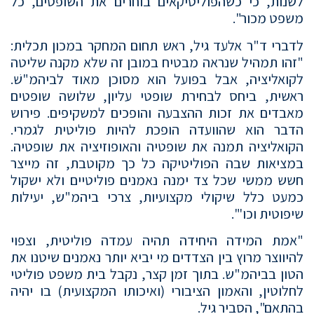
לשנות, כי כשהפוליטיקאים בוחרים את השופטים, כל
משפט מכור".
לדברי ד"ר אלעד גיל, ראש תחום המחקר במכון תכלית:
"זהו תמהיל שנראה מבטיח במובן זה שלא מקנה שליטה
לקואליציה, אבל בפועל הוא מסוכן מאוד לביהמ"שׁ.
ראשית, ביחס לבחירת שופטי עליון, שלושה שופטים
מאבדים את זכות ההצבעה והופכים למשקיפים. פירוש
הדבר הוא שהוועדה הופכת להיות פוליטית לגמרי.
הקואליציה תמנה את שופטיה והאופוזיציה את שופטיה.
במציאות שבה הפוליטיקה כל כך מקוטבת, זה מייצר
חשש ממשי שכל צד ימנה נאמנים פוליטיים ולא ישקול
כמעט כלל שיקולי מקצועיות, צרכי ביהמ"ש, יעילות
שיפוטית וכו'".
"אמת המידה היחידה תהיה עמדה פוליטית, וצפוי
להיווצר מרוץ בין הצדדים מי יביא יותר נאמנים שיטנו את
הטון בביהמ"ש. בתוך זמן קצר, נקבל בית משפט פוליטי
לחלוטין, והאמון הציבורי (ואיכותו המקצועית) בו יהיה
בהתאם", הסביר גיל.