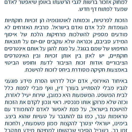
למחוק אזכור ברשות לגבי הרשעתו באופן שיאפשר לאדם
שמעד לפתוח דף חדש.
הזכות לפרטיות, וכמותה לאוטונומיה הן זכויות חוקתיות
העומדות לכל אדם ואדם בישראל. מרבית האזרחים לא
מודעים מספיק להשלכות מרחיקות הלכת של איסוף
המידע סביבם, וכנראה שלא עוקבים יום-יום על תוצאות
החיפוש של שמם בגוגל. על מנת להגן על אותם אינטרסים
חוקתיים, יש לאזן בין אותן זכויות ובין האינטרסים
הציבוריים אודות זכות הציבור לדעת וחופש הביטוי
באמצעות חקיקה מסודרת ביחס לזכות להישכח.
באיחוד האירופי, אדם יכול לדרוש הסרת מידע פוגעני
לגביו מבלי להסתייע בעורך דין, ואף מבלי לפנות כלל
לבית המשפט. המשמעות היא כמובן, שירות יעיל לאזרח,
וכזה שלא מרוקן אותו מנכסיו. ראוי ונכון לקדם את הזכות
להישכח בישראל, על מנת לאפשר לאדם להתמודד עם
טראומות עבר, כמו גם להתגבר על טעויות שהוא ביצע.
בימינו, ישראלי יצטרך להקצות ממון משמעותי, ולחכות
זמן רב, בשביל הסיכוי שבקשתו למחיקת מידע תתקבל