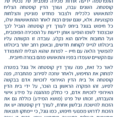
התפרסמה ידיעה אודות מכירה פומבית של נכסיו של
קוסטחה. השנים עברו, ועורך הדין קוסטחה הצליח
להתאושש כלכלית ולצבור מחדש מוניטין והצלחות
מקצועיות. אלא, שגם שנים רבות לאחר ההתאוששות שלו,
כל חיפוש בגוגל ביחס לעורך דין קוסטחה הוביל לכך
שבצמוד לשמו הופיעו אותן ידיעות על המכירה הפומבית,
ועל החובות אליהם הוא נקלע. עובדה זו הקשתה עליו
ביכולתו לגייס לקוחות חדשים, ובאופן רחב יותר ביכולתו
להמשיך הלאה עם חייו – למרות שהוא הצליח להתמודד
עם הקשיים שעמדו בפניו והתאושש מהם בצורה חיובית.
לאור כל זאת, פנה עורך דין קוסטחה אל גוגל במטרה
למחוק את החיפוש, ולאחר שזכה לסירוב מהחברה, פנה
קוסטחה אל בית הדין האירופי לזכויות אדם בבקשה
לסיוע. זהו המקרה הראשון בו הוכר, על ידי בית הדין
האירופי לזכויות אדם, כי כחלק מההגנה על מידע אישי
והעברתו, זכותו של פרט (מושא המידע) כוללת גם את
הזכות להישכח. ובלשון אחרת, לעורך דין קוסטחה יש את
הזכות לדרוש ממנועי חיפוש, כמו גוגל, כי יימחקו תוצאות