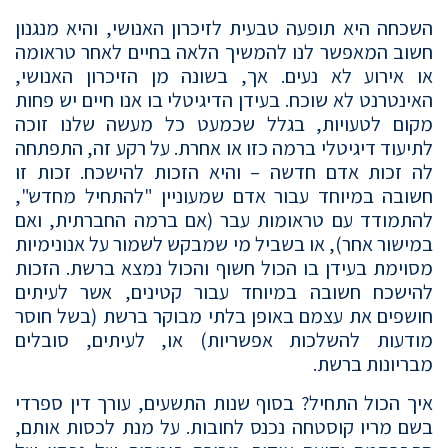
השכחה היא תופעה טבעית לזיכרון האנושי, והיא מנגנון
חשוב המאפשר לנו להמשיך הלאה בחיים לאחר טראומה
או אירוע לא נעים. אך, בשונה מן הזיכרון האנושי,
האינטרנט לא שוכח. בעידן הדיגיטלי בו אנו חיים יש פחות
מקום לטעויות, בגלל שכמעט כל מעשה שלנו זוכה
לתיעוד דיגיטלי ברמה כזו או אחרת. על רקע זה, התפתחה
לה זכות אדם חדשה – והיא הזכות להישכח. זכות זו
חשובה במיוחד עבור אדם שמעוניין "להתחיל מחדש",
להתמודד עם טראומות עבר (אם ברמה החברתית, ואם
במישור אחר), או בשביל מי שמבקש לשמור על אנונימיות
מסוימת בעידן בו הכול חשוף והכול נמצא ברשת. הזכות
להישכח חשובה במיוחד עבור קטינים, אשר לעיתים
חושפים את עצמם באופן בלתי מבוקר ברשת (בשל חוסר
מודעות להשלכות אפשריות) או, לעיתים, סובלים
מבריונות ברשת.
איך הכול התחיל? בסוף שנות התשעים, עורך דין ספרדי
בשם מריו קוסטחה נכנס לחובות. על מנת לכסות אותם,