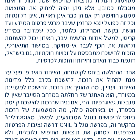
מסוימות העולות כתוצאה מחיפוש שמו. זכות זו אינה
מוגבלת כמובן, אלא ניתן יהיה למחוק את התוצאות
ממנוע החיפוש רק אם הן כבר אינן ראויות, אינן רלוונטיות
וכל זה כפועל יוצא מהזמן שעבר מרגע פרסום המידע ועד
הגשת בקשת המחיקה. כלומר, ככל שמדובר במידע
קריטי, למשל אודות הרשעת עבר, האיזון יכול להשתנות
ולהטות את הכף לעבר אי-מחיקה. במישור התיאורטי,
הזכות להישכח מתבססת על זכויות חוקתיות, גם בישראל,
דוגמת כבוד האדם וחירותו והזכות לפרטיות.
אחרי ההחלטה ביחס לקוסטחה, האיחוד האירופי פעל על
מנת להחיל את הזכות להישכח בקרב כלל מדינות
האיחוד. ועדיין, מה שהופך את הזכות להישכח למעניינת
במיוחד, הוא האתגר של החלתה במרחב הסייבר שאין לו
מגבלות גיאוגרפיות. הרי, אם נניח שהזכות להישכח קיימת
בספרד, או באירופה כולה, מה המשמעות של הזכות
ביחס לחיפושים בגוגל שמבוצעים, למשל, מאוסטרליה?
בהקשר זה, בפרשת גוגל נ' CNIL דרשה נציבות הפרטיות
הצרפתית למחוק את תוצאות החיפוש גלובלית, ולא
מקומית. עם זאת, בדיון המשפטי בית הדין האירופי לצדק