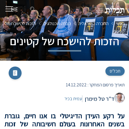
HE
EN
ראשי
החברה הישראלית
חברה וטכנולוגיה
הזכות להישכח של
קטינים
הזכות להישכח של קטינים
תכל'ס
תאריך פרסום המחקר :
14.12.2022
ד"ר טל מימרן
עמית בכיר
על רקע העידן הדיגיטלי בו אנו חיים, גוברת
בשנים האחרונות בעולם חשיבותה של זכות