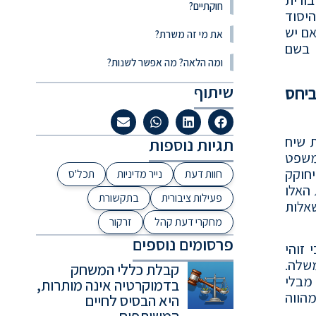
חוקתיים?
היסוד
אם יש
את מי זה משרת?
 בשם
ומה הלאה? מה אפשר לשנות?
שיתוף
ביחס
 שיח
תגיות נוספות
המשפט
יחוקק
חוות דעת
נייר מדיניות
תכל'ס
 האלו
פעילות ציבורית
בתקשורת
שאלות
מחקרי דעת קהל
זרקור
פרסומים נוספים
זוהי
שלה.
קבלת כללי המשחק
מבלי
בדמוקרטיה אינה מותרות,
מהווה
היא הבסיס לחיים