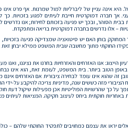
ל. היא אינה עניין של ליברליות למול שמרנות. אף פרט אינו מע
עני. אך חברה דמוקרטית חייבת לעיתים לפגוע בזכויות. כך 
בבית הסוהר, ובכך יש פגיעה בזכותם לחירות; אנו נדרשים ל
פרטיות – אלו נדרשים בחברה דמוקרטית בריאה ומתפקדת.
 המחוקק בוחן האם יש סיטואציה שמצדיקה פגיעה בזכויות, ה
מתפקידו החוקתי מתוך מחשבה שבית המשפט ממילא יבחן זאת 
 הייצוג: אנו האזרחים והאזרחיות בחרנו את נציגנו, ואנו מעונ
באופן הטוב ביותר. בית המשפט, לעומת זאת, הוא אינו נבחר
account) כלפי הציבור, במובן זה שהוא אינו עומד לבחירה ציבורית אם האזרחים אינם
 הציבורי מזה כששים שנה, מדיניות צריכה להיקבע על-ידי הר
מך על כך שהרשויות הפוליטיות אכן מפעילות שיקול דעת חוקת
ת באחריות חוקתית ביחס לעיצוב חקיקה. המציאות לעיתים מצ
לים יראו את עצמם כמחויבים לתפקיד החוקתי שלהם – כולנ