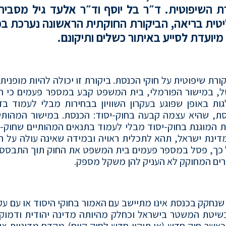
ת השיפוטית. ד״ר בל יוסף וד״ר אלעד גיל מסבירי
יטית בריאה, הביקורת החוקתית הראשונה נערכת ב
ועדת לסייע באיתור כשלים ותיקונם.
רת שיפוטית על חוקי הכנסת. ביקורת זו יכולה להיות מופנית
של, במישור הפורמלי, בית המשפט קבע במספר פעמים כי ה
גות באופן שפוגע בעקרון השוויון בבחירות מבלי לעמוד בד
חקיקה ברוב מוחלט של 61 חברי כנסת, שהיא עצמה קבעה בחוק-יסוד: הכנסת. במישור המהו
המוגנת בחוק-יסוד מבלי לעמוד בתנאים המהותיים שחוק-ה
מדינת ישראל, תהא לתכלית ראויה ובמידה שאינה עולה על ה
ל כך, פסל במספר פעמים בית המשפט את החוק תוך התבססו
רים המחוקק לא העניק להן משקל מספק.
נחקק בכנסת אינו מתיישב עם האמור בחוקי היסוד או עם עק
 בשיטת המשטר בישראל וכחלק מהיותה מדינה יהודית ודמוקר
אשר חוק חדש (או תיקון חדש לחוק קיים) מקדם מדיניות צי