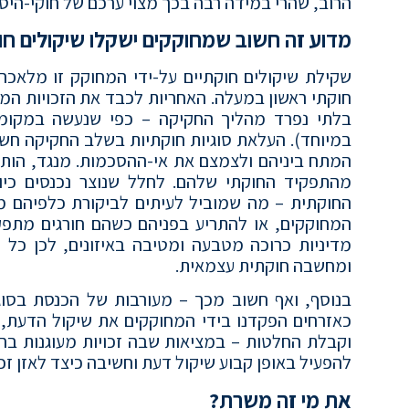
הרוב, שהרי במידה רבה בכך מצוי ערכם של חוקי-היסוד 
מדוע זה חשוב שמחוקקים ישקלו שיקולים חו
שקילת שיקולים חוקתיים על-ידי המחוקק זו מלאכ
חוקתי ראשון במעלה. האחריות לכבד את הזכויות המע
בלתי נפרד מהליך החקיקה – כפי שנעשה במקומות
במיוחד). העלאת סוגיות חוקתיות בשלב החקיקה חש
המתח ביניהם ולצמצם את אי-ההסכמות. מנגד, הו
מהתפקיד החוקתי שלהם. לחלל שנוצר נכנסים כיו
החוקתית – מה שמוביל לעיתים לביקורת כלפיהם מת
המחוקקים, או להתריע בפניהם כשהם חורגים מתפקי
מדיניות כרוכה מטבעה ומטיבה באיזונים, לכן כל יצ
ומחשבה חוקתית עצמאית.
בנוסף, ואף חשוב מכך – מעורבות של הכנסת בסוגי
כאזרחים הפקדנו בידי המחוקקים את שיקול הדעת, 
וקבלת החלטות – במציאות שבה זכויות מעוגנות בחו
להפעיל באופן קבוע שיקול דעת וחשיבה כיצד לאזן זכו
את מי זה משרת?