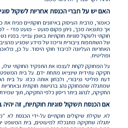
האם יש על חברי הכנסת אחריות לשקול סוג
כאמור, מרבית העיסוק באיזונים חוקתיים מניח את
אך כתוצאה מכך, ניתן מקום מועט – מועט מדי – למ
חוקתי ולשקול סוגיות חוקתיות באופן ענייני. בפניו 
של השתתפות ציבורית וריכוז של מידע שמגיע מהציבור 
האחריות העליונה לכיבוד חוקי היסוד. על כן, מלאכת
ופוליטית.
על המחוקק לקחת לעצמו את התפקיד החוקתי שלו, ועל
חקיקה עתידית שיוציאו מתחת ידם. על בית המשפט, 
דעת פוליטי וציבורי, ולבחון אותה ככזו. על בית
שמתגלה שהמחוקק נהג ברגישות חוקתית ובאחריות ח
החקיקה, לנהוג ביתר ריסון כלפי החקיקה, תוך שמירת
אם הכנסת תשקול סוגיות חוקתיות, זה יהיה 
לא. שקילת שיקולים חוקתיים על-ידי הכנסת לא "מ
יתגלה שחקיקה מתנכלת למיעוטים, בית המשפט יתע