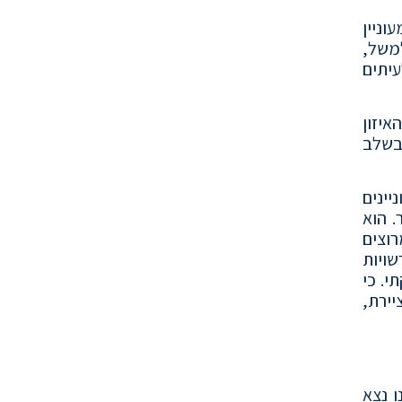
וניין
למשל,
עיתים
איזון
בשלב
יינים
. הוא
 מרוצים
שויות
י. כי
יירת,
ו נצא