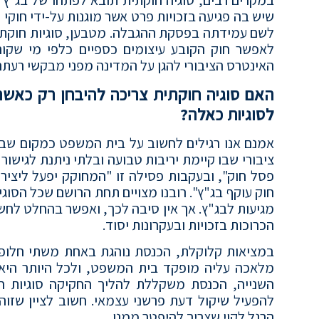
שיש בה פגיעה בזכויות פרט אשר מוגנות על-ידי חוקי
לשם עמידתה בפסקת ההגבלה. מטבען, סוגיות חוקתיות
לאפשר חוק הקובע עיצומים כספיים כלפי מי שקור
האינטרס הציבורי להגן על המדינה מפני מבקשי רעתה
האם סוגיה חוקתית צריכה להיבחן רק כאש
לסוגיות כאלה?
אמנם אנו רגילים לחשוב על בית המשפט כמקום שבו
ציבורי שבו קיימת יריבות טבועה ובלתי ניתנת לגישור
פסל חוק", ובעקבות פסילה זו "המחוקק יפעל ליציר
חוק עוקף בג"ץ". רובנו מצויים תחת הרושם שכל הסוג
מגיעות לבג"ץ. אך אין סיבה לכך, ואפשר בהחלט לח
הכרוכות בזכויות ובעקרונות יסוד.
במציאות קלוקלת, הכנסת נוהגת באחת משתי חלופות
מלאכה עליה מופקד בית המשפט, ולכל היותר היא
השנייה, הכנסת משקללת להליך החקיקה סוגיות חוק
להפעיל שיקול דעת פרשני עצמאי. חשוב לציין שזוה
הרגל לקוי שצריך להיפטר ממנו.