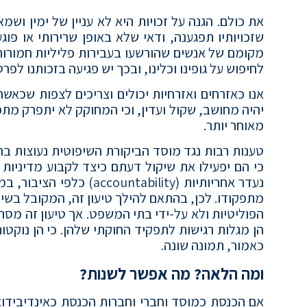
את כולם. הגנה על זכויות היא לא עניין של ימין ושמא
שזכויותיו תפגענה, ודאי שלא באופן שרירותי או פוג
מקומם של אנשים שהורשעו בעבירות פליליות חמורות 
לחיפוש על גופינו וכלינו, ובכך יש פגיעה בזכותנו ל
אנו כאזרחים ואזרחיות יכולים וצריכים לצפות שכאשר
יהיה מחושב, שקול ועדין, וכי המחוקק לא יתפרק 
מאוחר יותר.
טענות רבות נגד מוסד הביקורת השיפוטית נעוצות ברעיון
כי הם יפעילו את שיקול דעתם כיצד לקבוע מדיניות 
נעדר אחריותיות (ability
מתפקודו. לכן, בהתאם להילך טיעון זה, המקובל בשיח
הפוליטיות ולא על-ידי בתי המשפט. אך טיעון זה מסת
הן מגלות רגישות לתפקיד החוקתי שלהן. כי הן נוקטו
כאמור, תמונה שונה.
ומה הלאה? מה אפשר לשנות?
אם הכנסת כמוסד וחברי וחברות הכנסת כאינדיבידוא