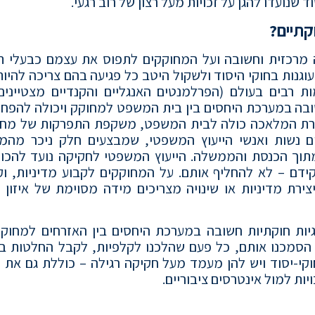
שנועדו להגן על זכויות מעל רצון של רוב רגעי.
קתיים?
ה מרכזית וחשובה ועל המחוקקים לתפוס את עצמם כבעלי ת
וגנות בחוקי היסוד ולשקול היטב כל פגיעה בהם צריכה להיו
 רבים בעולם (הפרלמנטים האנגליים והקנדיים מצטיינים
ובה במערכת היחסים בין בית המשפט למחוקק ויכולה להפחי
תרת המלאכה כולה לבית המשפט, משקפת התפרקות של מחו
ם נשות ואנשי הייעוץ המשפטי, שמבצעים חלק ניכר מהמ
וך הכנסת והממשלה. הייעוץ המשפטי לחקיקה נועד להכווי
דם – לא להחליף אותם. על המחוקקים לקבוע מדיניות, וק
ירת מדיניות או שינויה מצריכים מידה מסוימת של איזון ז
ות חוקתיות חשובה במערכת היחסים בין האזרחים למחוקק.
הסמכנו אותם, כל פעם שהלכנו לקלפיות, לקבל החלטות בש
קי-יסוד ויש להן מעמד מעל חקיקה רגילה – כוללת גם את 
יות למול אינטרסים ציבוריים.