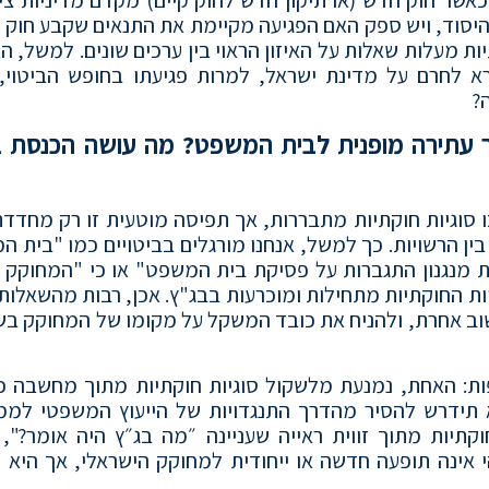
 היסוד, ויש ספק האם הפגיעה מקיימת את התנאים שקבע חוק 
 מעלות שאלות על האיזון הראוי בין ערכים שונים. למשל, ה
א לחרם על מדינת ישראל, למרות פגיעתו בחופש הביטוי,
?
ר עתירה מופנית לבית המשפט? מה עושה הכנסת 
 סוגיות חוקתיות מתבררות, אך תפיסה מוטעית זו רק מחדדת
 בין הרשויות. כך למשל, אנחנו מורגלים בביטויים כמו "בית 
ת מנגנון התגברות על פסיקת בית המשפט" או כי "המחוקק 
יות החוקתיות מתחילות ומוכרעות בבג"ץ. אכן, רבות מהשאלות
שוב אחרת, ולהניח את כובד המשקל על מקומו של המחוקק ב
: האחת, נמנעת מלשקול סוגיות חוקתיות מתוך מחשבה כי 
 תידרש להסיר מהדרך התנגדויות של הייעוץ המשפטי לממ
תיות מתוך זווית ראייה שעניינה ״מה בג״ץ היה אומר?", 
י אינה תופעה חדשה או ייחודית למחוקק הישראלי, אך היא 