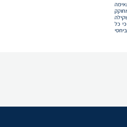
תאימה
חוקק
שקילה
כי כל
יחסי