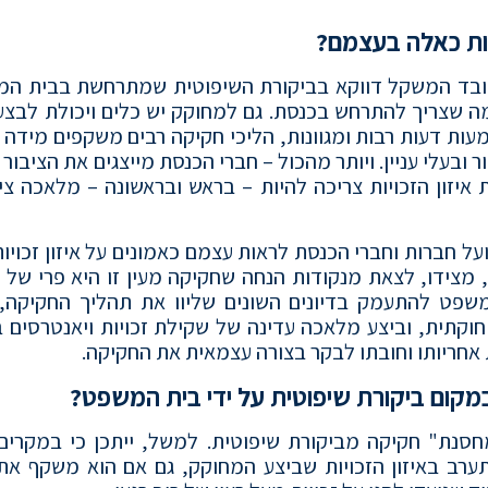
יות כאלה בעצמם?
 כובד המשקל דווקא בביקורת השיפוטית שמתרחשת בבית המ
ה שצריך להתרחש בכנסת. גם למחוקק יש כלים ויכולת לבצע 
נשמעות דעות רבות ומגוונות, הליכי חקיקה רבים משקפים מידה 
ובעלי עניין. ויותר מהכול – חברי הכנסת מייצגים את הציבור 
 איזון הזכויות צריכה להיות – בראש ובראשונה – מלאכה צי
 חברות וחברי הכנסת לראות עצמם כאמונים על איזון זכויו
מצידו, לצאת מנקודות הנחה שחקיקה מעין זו היא פרי של 
 המשפט להתעמק בדיונים השונים שליוו את תהליך החקיקה, 
וקתית, וביצע מלאכה עדינה של שקילת זכויות ויאנטרסים ב
 אחריותו וחובתו לבקר בצורה עצמאית את החקיקה.
במקום ביקורת שיפוטית על ידי בית המשפט?
חסנת" חקיקה מביקורת שיפוטית. למשל, ייתכן כי במקרים
רב באיזון הזכויות שביצע המחוקק, גם אם הוא משקף את