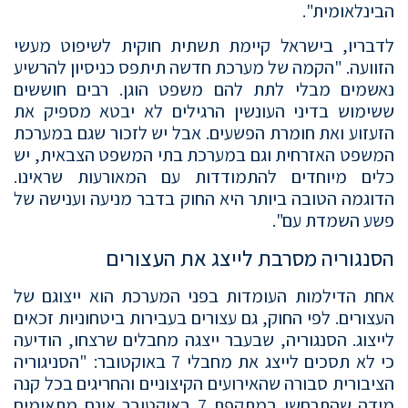
הבינלאומית".
לדבריו, בישראל קיימת תשתית חוקית לשיפוט מעשי
הזוועה. "הקמה של מערכת חדשה תיתפס כניסיון להרשיע
נאשמים מבלי לתת להם משפט הוגן. רבים חוששים
ששימוש בדיני העונשין הרגילים לא יבטא מספיק את
הזעזוע ואת חומרת הפשעים. אבל יש לזכור שגם במערכת
המשפט האזרחית וגם במערכת בתי המשפט הצבאית, יש
כלים מיוחדים להתמודדות עם המאורעות שראינו.
הדוגמה הטובה ביותר היא החוק בדבר מניעה וענישה של
פשע השמדת עם".
הסנגוריה מסרבת לייצג את העצורים
אחת הדילמות העומדות בפני המערכת הוא ייצוגם של
העצורים. לפי החוק, גם עצורים בעבירות ביטחוניות זכאים
לייצוג. הסנגוריה, שבעבר ייצגה מחבלים שרצחו, הודיעה
כי לא תסכים לייצג את מחבלי 7 באוקטובר: "הסניגוריה
הציבורית סבורה שהאירועים הקיצוניים והחריגים בכל קנה
מידה שהתרחשו במתקפת 7 באוקטובר אינם מתאימים