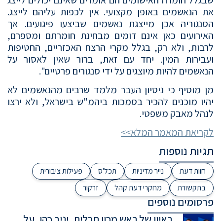
את הנאשמים באופן מקצועי. אין לכפות עליהם לייצג.
הסנגוריה אכן מייצגת נאשמים שביצעו פיגועים. אך
האירועים כאן אינם דומים מבחינת חומרתם ומספרם,
לרבות, ולא רק, בגלל מקרי הרצח האכזריים, החטיפות
ועבירות המין. יחד עם זאת, ברור שאין לאסור על
הנאשמים להיות מיוצגים על ידי סנגורים פרטיים".
מן מוסיף כי ניסיון העבר מלמד שרבים מהנאשמים לא
יהיו מוכנים להכיר בסמכות ביהמ"ש בישראל, ולא ירצו
לנהל מאבק משפטי.
לקריאת המאמר המלא>>
תגיות נוספות
חוות דעת
נייר מדיניות
תכל'ס
פעילות ציבורית
בתקשורת
מחקרי דעת קהל
זרקור
פרסומים נוספים
ראיון של ראש מכון תכלית, יניב כהן, על