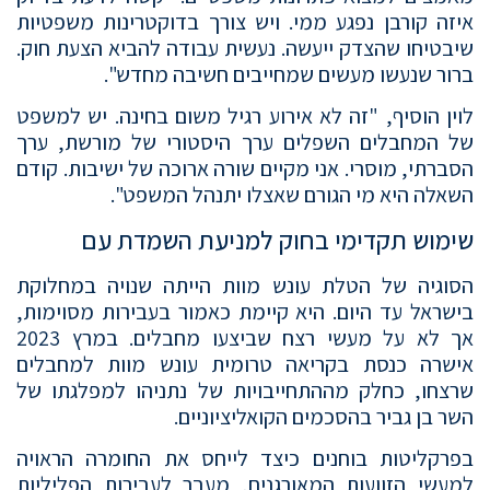
איזה קורבן נפגע ממי. ויש צורך בדוקטרינות משפטיות
שיבטיחו שהצדק ייעשה. נעשית עבודה להביא הצעת חוק.
ברור שנעשו מעשים שמחייבים חשיבה מחדש".
לוין הוסיף, "זה לא אירוע רגיל משום בחינה. יש למשפט
של המחבלים השפלים ערך היסטורי של מורשת, ערך
הסברתי, מוסרי. אני מקיים שורה ארוכה של ישיבות. קודם
השאלה היא מי הגורם שאצלו יתנהל המשפט".
שימוש תקדימי בחוק למניעת השמדת עם
הסוגיה של הטלת עונש מוות הייתה שנויה במחלוקת
בישראל עד היום. היא קיימת כאמור בעבירות מסוימות,
אך לא על מעשי רצח שביצעו מחבלים. במרץ 2023
אישרה כנסת בקריאה טרומית עונש מוות למחבלים
שרצחו, כחלק מההתחייבויות של נתניהו למפלגתו של
השר בן גביר בהסכמים הקואליציוניים.
בפרקליטות בוחנים כיצד לייחס את החומרה הראויה
למעשי הזוועות המאורגנים, מעבר לעבירות הפליליות