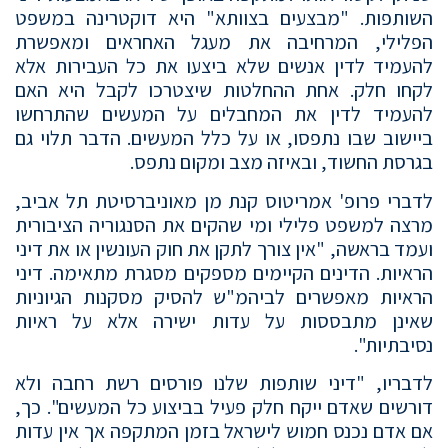
השותפות. "מבצעים בצוותא" היא דוקטרינה במשפט
הפלילי, המרחיבה את מעגל האחראים ומאפשרת
להעמיד לדין אנשים שלא ביצעו את כל העבירות אלא
לקחו חלק. אחת ההחלטות שיצטרכו לקבל היא האם
להעמיד לדין את המחבלים על המעשים שהתרחשו
ביישוב שבו נתפסו, או על כלל המעשים. הדבר תלוי גם
בגרסת החשוד, ובאיזה מצב ומקום נתפס.
לדברי פרופ' אמריטוס קנת מן מאוניברסיטת תל אביב,
מרצה למשפט פלילי ומי שהקים את הסנגוריה הציבורית
ועמד בראשה, "אין צורך לתקן את חוק העונשין או את דיני
הראיות. הדינים הקיימים מספקים מסגרת מתאימה. דיני
הראיות מאפשרים לביהמ"ש להסיק מסקנות הגיוניות
שאינן מתבססות על עדות ישירה אלא על ראיות
נסיבתיות".
לדבריו, "דיני שותפות שלנו פורסים רשת רחבה ולא
דורשים שאדם ייקח חלק פעיל בביצוע כל המעשים". כך,
אם אדם נכנס חמוש לישראל בזמן המתקפה אך אין עדות