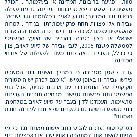
מוות: "פגיעה בריבונות המדינה או בשלמותה", הכולל
מעשים כדי ששטח ייצא מריבונות המדינה; גרימת פעולה
צבאית נגד המדינה; וסיוע לאויב במלחמתו נגד ישראל.
עבירות אלו מצויות תחת פרק שכותרתו "בגידה", למרות
שהסעיפים עצמם לא כוללים דרישה כי הנאשם יהיה אזרח
ישראלי או יבצע בגידה. בהנחיה של היועץ המשפטי
לממשלה משנת 2005, לגבי עבירה של סיוע לאויב, צוין
כי ככלל, העבירה באה לתת מענה לפעילות של אזרחי
המדינה.
עו"ד ליטמן מסבירה כי במהלך השנים בתי המשפט
פירשו עבירה זו באופן גמיש. "אומנם לפרק יש היסטוריה
חקיקתית של התמודדות עם אויבים מבית, אבל בתי
המשפט נתנו פרשנות גמישה. מבחינה תוכנית העבירות
מתאימות. העמדנו לדין בעבר על סיוע לאויב במלחמה.
בתי משפט הרשיעו גם במקרים שלא חבו למדינה חובת
נאמנות".
בפרקליטות נערכים להגיש כתב אישום מאוחד נגד כל מי
שניתן לקשור אותו למתקפה באופן ישיר או באמצעות דיני