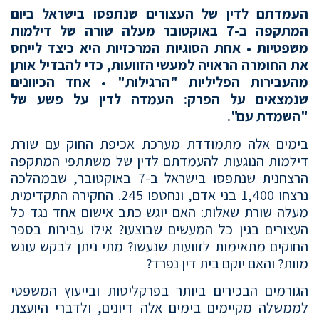
העמדתם לדין של העצורים שנתפסו בישראל ביום
המתקפה ב-7 באוקטובר מעלה שורה של דילמות
משפטיות • אחת הסוגיות המרכזיות היא כיצד לייחס
את החומרה הראויה למעשי הזוועות, כדי להבדיל אותן
מהעבירות הפליליות "הרגילות" • אחד הכיוונים
שנמצאים על הפרק: העמדה לדין על פשע של
"השמדת עם".
בימים אלה מתמודדת מערכת אכיפת החוק עם שורת
דילמות הנוגעות להעמדתם לדין של משתתפי המתקפה
הרצחנית שנתפסו בישראל ב-7 באוקטובר, שבמהלכה
נרצחו 1,400 בני אדם, ונחטפו 245. החקירה התקדימית
מעלה שורת שאלות: האם יוגש כתב אישום אחד נגד כל
העצורים בגין כל המעשים שבוצעו? אילו עבירות בספר
החוקים מתאימות לזוועות שנעשו? מתי ניתן לבקש עונש
מוות? והאם יוקם בית דין נפרד?
הגורמים הבכירים ביותר בפרקליטות ובייעוץ המשפטי
לממשלה מקיימים בימים אלה דיונים, ולדברי היועצת