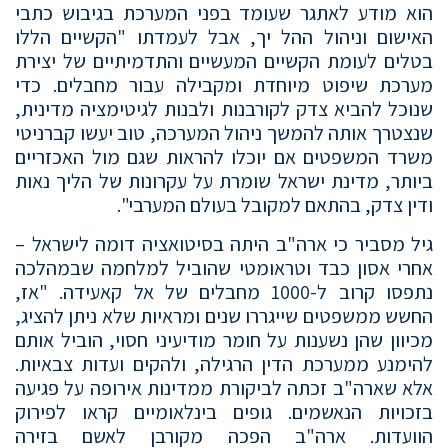
הוא מודע לאתגר שעומד בפני המערכת בגיבוש כתבי
האישום וניהול ההל יך, אבל לעמדתו "הקשיים הללו
בטלים לעומת הקשיים המעשיים והתדמיתיים של יצירת
מערכת שיפוט מיוחדת ומקבילה עבור מחבלים. כדי
שנוכל להביא צדק לקורבנות ולבנות לגיטימציה מדינית,
שנצטרך אותה להמשך ניהול המערכה, טוב יעשו קברניטי
משרד המשפטים אם יוכלו להראות שגם מול האכזריים
ביותר, מדינת ישראל שומרת על עקרונות של הליך נאות
ודין צדק, בהתאם למקובל בעולם המערבי".
גיל מסביר כי ארה"ב היתה בסיטואציה דומה לישראל –
אחרי אסון כבד וטראומטי שהוביל למלחמה שבמהלכה
נתפסו קרוב ל-1000 מחבלים של אל קאעידה. "אז,
החשש ממשפטים שייגררו שנים ומראיות שלא ניתן להציג,
מכיוון שהן נשענות על חומר מודיעיני חסוי, הוביל אותם
להימנע ממערכת הדין הרגילה, ולהקים ועדות צבאיות.
אלא שארה"ב זכתה לביקורת ממדינות אירופה על פגיעה
בזכויות הנאשמים. גופים בינלאומיים קראו לפירוק
הוועדות. ארה"ב הפכה מקורבן לאשם בזירה