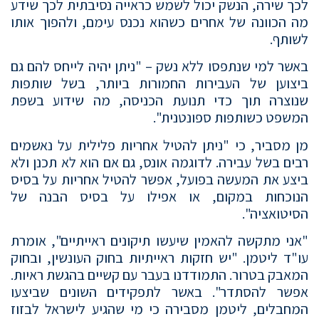
לכך שירה, הנשק יכול לשמש כראייה נסיבתית לכך שידע
מה הכוונה של אחרים כשהוא נכנס עימם, ולהפוך אותו
לשותף.
באשר למי שנתפסו ללא נשק – "ניתן יהיה לייחס להם גם
ביצוען של העבירות החמורות ביותר, בשל שותפות
שנוצרה תוך כדי תנועת הכניסה, מה שידוע בשפת
המשפט כשותפות ספונטנית".
מן מסביר, כי "ניתן להטיל אחריות פלילית על נאשמים
רבים בשל עבירה. לדוגמה אונס, גם אם הוא לא תכנן ולא
ביצע את המעשה בפועל, אפשר להטיל אחריות על בסיס
הנוכחות במקום, או אפילו על בסיס הבנה של
הסיטואציה".
"אני מתקשה להאמין שיעשו תיקונים ראייתיים", אומרת
עו"ד ליטמן. "יש חזקות ראייתיות בחוק העונשין, ובחוק
המאבק בטרור. התמודדנו בעבר עם קשיים בהגשת ראיות.
אפשר להסתדר". באשר לתפקידים השונים שביצעו
המחבלים, ליטמן מסבירה כי מי שהגיע לישראל לבזוז