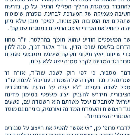
להתברר במסגרת ההליך הפלילי הרגיל. על כן, נדרשת
חשיבה מעמיקה של המערכת לבחינת מסגרת שיפוטית
שתהלום את הנסיבות הקיצוניות. לפיכך מובן שלא ניתן
יהיה להחיל את הסדרי הייצוג הרגילים במסגרת שתוקם".
שר המשפטים הודיע שהוא תומך בהחלטה. יו"ר מחוז
הדרום בלשכת עורכי הדין, עו"ד אלעד דנוך, פנה ללוין
כדי שייזום ויאיץ תיקוני חקיקה שימנעו ממבצעי פעולות
טרור נגד המדינה לקבל ממנה ייצוג ללא עלות.
דנוך מסביר, כי לפי חוק לשכת עוה"ד, אזרח זר
שמתנהלת נגדו חקירה של השמדת עם יכול למנות עו"ד
מכל לשכה בעולם. "לא יעלה על הדעת שהסנגוריה
הציבורית תידרש להעניק ייצוג משפטי במימון מדינת
ישראל למחבלים שכל מטרתם היא השמדת עם, פשעים
נגד האנושות והשמדת המדינה ואורגניה, ביניהם גם מוסד
הסנגוריה הציבורית".
לדברי פרופ' מן, "אי אפשר להטיל את הייצוג על סנגורים
שבגלל חומרה האישומים הם אומרים שאינם יכולים לייצג