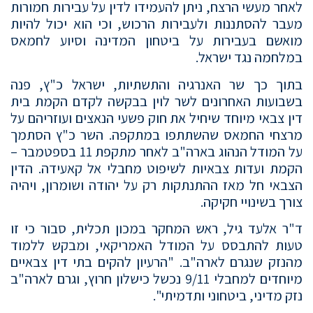
לאחר מעשי הרצח, ניתן להעמידו לדין על עבירות חמורות
מעבר להסתננות ולעבירות הרכוש, וכי הוא יכול להיות
מואשם בעבירות על ביטחון המדינה וסיוע לחמאס
במלחמה נגד ישראל.
בתוך כך שר האנרגיה והתשתיות, ישראל כ"ץ, פנה
בשבועות האחרונים לשר לוין בבקשה לקדם הקמת בית
דין צבאי מיוחד שיחיל את חוק פשעי הנאצים ועוזריהם על
מרצחי החמאס שהשתתפו במתקפה. השר כ"ץ הסתמך
על המודל הנהוג בארה"ב לאחר מתקפת 11 בספטמבר –
הקמת ועדות צבאיות לשיפוט מחבלי אל קאעידה. הדין
הצבאי חל מאז ההתנתקות רק על יהודה ושומרון, ויהיה
צורך בשינויי חקיקה.
ד"ר אלעד גיל, ראש המחקר במכון תכלית, סבור כי זו
טעות להתבסס על המודל האמריקאי, ומבקש ללמוד
מהנזק שנגרם לארה"ב. "הרעיון להקים בתי דין צבאיים
מיוחדים למחבלי 9/11 נכשל כישלון חרוץ, וגרם לארה"ב
נזק מדיני, ביטחוני ותדמיתי".