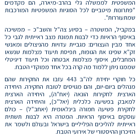
המשפטית לממשלה גלי בהרב-מיארה, הם מקדמים
"פתרונות מיטביים לכל הסוגיות המשפטיות המורכבות
שמתעוררות".
במקביל, המשטרה – בסיוע צה"ל והשב"כ – ממשיכה
באיסוף הראיות כדי לבנות תמונת מצב ראייתית לגבי כל
אחד מבין העצורים: מגביית עדויות מהניצולים ומאנשי
זק"א שפינו את הגופות, תפיסת תיעוד מצלמות שנשאו
המחבלים, איסוף מצלמות אבטחה וכל תיעוד דיגיטלי
שממנו ניתן ללמוד מה קרה בכל אחד ממוקדי הטבח.
כל חוקרי יחידת לה"ב 443 עזבו את החקירות שהם
מנהלים ביום-יום, והם מגויסים לטובת החקירה. היחידה
הארצית לחקירות הונאה (יאח"ה), היחידה הארצית
למאבק בפשיעה כלכלית (יאל"כ), והיחידה הארצית
לחקירת פשיעה חמורה בינלאומית (יאחב"ל) – כולם
עוסקים באיסוף הראיות. המטרה היא לבנות תשתית
ראייתית להליכים הפליליים בישראל ובעולם ולשמר את
הזיכרון ההיסטורי של אירועי הטבח.