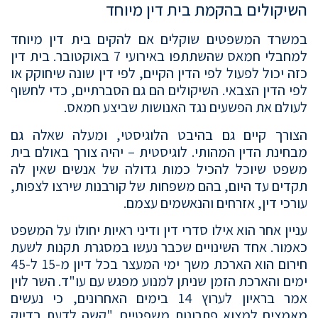
השיקולים בהקמת בית דין מיוחד
במשרד המשפטים שוקלים אם להקים בית דין מיוחד
למחבלי חמאס שהשתתפו באירועי 7 באוקטובר. בית דין
כזה יכול לפעול לפי הדין הקיים, לפי דין שונה שיחוקק או
לפי הדין הצבאי. השיקולים הם גם הסברתיים, כדי לחשוף
לעולם את הפשעים נגד האנושות שביצע חמאס.
הצורך קיים גם בהיבט הלוגיסטי, ומעלה שאלה גם
מבחינת הדין המהותי. לוגיסטית – יהיה צורך באולם בית
משפט שיוכל להכיל כמות גדולה של אנשים שאין לה
תקדים עד היום, בהם משפחות של קורבנות שירצו לצפות,
עורכי דין, אזרחים והנאשמים עצמם.
עניין אחר הוא אילו סדרי דין ודיני ראיות יחולו על המשפט
כאמור. אחד השינויים שכבר נעשו במסגרת תקנות לשעת
חירום הוא הארכת משך ימי המעצר בכל דיון מ-15 ל-45
ימים והארכת הזמן שניתן למנוע מפגש עם עו"ד. השר לוין
אמר בראיון לערוץ 14 בימים האחרונים, כי נעשים
מאמצים למצוא פתרונות משפטיים. "קשה לדעת בדיוק