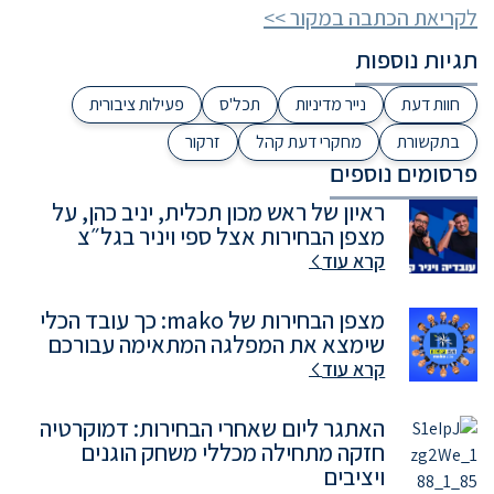
לקריאת הכתבה במקור >>
תגיות נוספות
חוות דעת
נייר מדיניות
תכל'ס
פעילות ציבורית
בתקשורת
מחקרי דעת קהל
זרקור
פרסומים נוספים
ראיון של ראש מכון תכלית, יניב כהן, על
מצפן הבחירות אצל ספי ויניר בגל״צ
קרא עוד
מצפן הבחירות של mako: כך עובד הכלי
שימצא את המפלגה המתאימה עבורכם
קרא עוד
האתגר ליום שאחרי הבחירות: דמוקרטיה
חזקה מתחילה מכללי משחק הוגנים
ויציבים