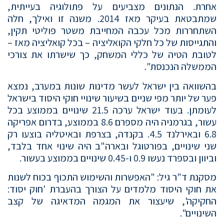
אחרת. הנתונים מצביעים על פתולוגיה בעייתית,
שמתבטאת בעיקר מאז 2014. משנה זו ואילך, חלה
השתחררות מכל עכבה המחייבת משטר פוליטי תקין,
והתגייסות של כל חלקי הקואליציה – בכל קואליציה מאז –
לטובת הטיה של כללי המשחק, כך שישרתו את צורכי
הממשלה הנכנסת".
בהשוואה בין ישראל לעשר מדינות שונות במערב, נמצא
פער של יותר מפי שניים בשיעור שינויי חוקי היסוד בישראל
לעומתן. בעוד ישראל ערכה 21.5 שינויים בממוצע בכל
עשור, בגרמניה היה מספרם 8.6 בממוצע, בדרום אפריקה
6.8 ובאירלנד 4.5. בקנדה, בצרפת ובאיטליה בוצעו רק
שני שינויים, בפורטוגל ובארה"ב היה שינוי אחד בלבד,
וביוון ובספרד נעשו 0.9 ו-0.45 שינויים בממוצע בעשור.
מסקנת ד"ר גיל: "האפשרות והשימוש התכוף בכוח לשנות
את חוקי היסוד מלמדים על הצורך בהעברת 'חוק יסוד:
החקיקה', שיעצור את המגמה המדאיגה של קצב
השינויים".