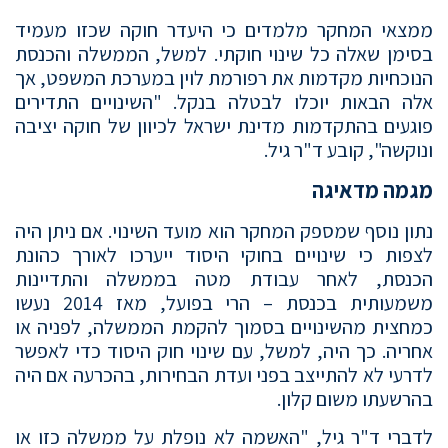
ממצאי המחקר מלמדים כי היעדר חוקה שכזו מעמיד
בסימן שאלה כל שינוי חוקתי. למשל, הממשלה והכנסת
הנוכחיות מקדמות את רפורמת לוין במערכת המשפט, אך
אלה הבאות יוכלו לבטלה בנקל. "השינויים התדירים
פוגעים בהתקדמות מדינת ישראל לכיוון של חוקה יציבה
ונוקשה", קובע ד"ר גיל.
מגמה מדאיגה
נתון נוסף שמספק המחקר הוא מועד השינוי. אם ניתן היה
לצפות כי שינויים בחוקי היסוד ייערכו לאורך כהונת
הכנסת, לאחר עבודת מטה בממשלה והתדיינות
משמעותית בכנסת – הרי בפועל, מאז 2014 נעשו
כמחצית מהשינויים בסמוך להקמת הממשלה, לפניה או
אחריה. כך היה, למשל, עם שינוי חוק היסוד כדי לאפשר
לדרעי לא להתייצב בפני ועדת הבחירות, בהכרעה אם היה
בהרשעתו משום קלון.
לדברי ד"ר גיל, "האשמה לא נופלת על ממשלה כזו או