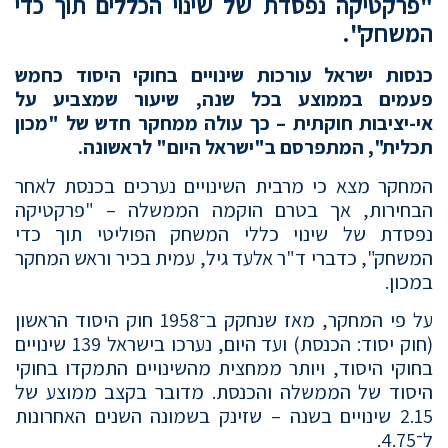
"פרקטיקה נפסדת של שינוי הכללים תוך כדי
המשחק".
כנסות ישראל עורכות שינויים בחוקי היסוד כחמש
פעמים בממוצע בכל שנה, שיעור שמצביע על
אי-יציבות חוקתית – כך עולה ממחקר חדש של "מכון
תכלית", המתפרסם ב"ישראל היום" לראשונה.
המחקר מצא כי מרבית השינויים נערכים בכנסת לאחר
הבחירות, אך בטרם הוקמה הממשלה – "פרקטיקה
נפסדת של שינוי כללי המשחק הפוליטי תוך כדי
המשחק", כדברי ד"ר אלעד גיל, עמית בכיר וראש המחקר
במכון.
על פי המחקר, מאז שנחקק ב־1958 חוק היסוד הראשון
(חוק יסוד: הכנסת) ועד היום, נערכו בישראל 139 שינויים
בחוקי היסוד, ויותר ממחצית מהשינויים התמקדו בחוקי
היסוד של הממשלה והכנסת. מדובר בקצב ממוצע של
2.15 שינויים בשנה – שזינק בשמונה השנים האחרונות
ל־4.75.