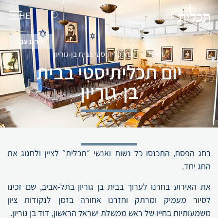
HE
EN
אירוע עבר
ראשי
יום תכליתיסטי בבית בן-גוריון
יום תכליתיסטי בבית
בן-גוריון
בחג הפסח, התכנסו כל נשות ואנשי ״תכלית״ לציין ולחגוג את
החג יחד.
את האירוע בחרנו לערוך בבית בן גוריון בתל-אביב, שם זכינו
לסיור מעמיק ומרתק וחזרנו אחורה בזמן לנקודות ציון
משמעותיות בחייו של ראש ממשלת ישראל הראשון, דוד בן גוריון.